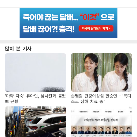
많이 본 기사
'마약 자숙' 유아인, 남사친과 볼뽀
손떨림 건강이상설 한승연…"목디
뽀 근황
스크 심해 치료 중"