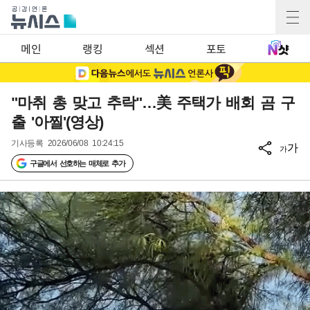
메인
랭킹
섹션
포토
"마취 총 맞고 추락"…美 주택가 배회 곰 구
출 '아찔'(영상)
기사등록
2026/06/08 10:24:15
가
가
구글에서 선호하는 매체로 추가