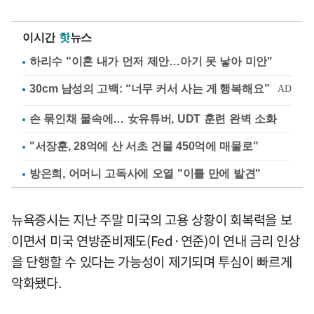
이시간
핫
뉴스
하리수 "이혼 내가 먼저 제안…아기 못 낳아 미안"
손 묶인채 물속에… 女유튜버, UDT 훈련 완벽 소화
"서장훈, 28억에 산 서초 건물 450억에 매물로"
방은희, 어머니 고독사에 오열 "이틀 만에 발견"
뉴욕증시는 지난 주말 미국의 고용 상황이 회복력을 보
이면서 미국 연방준비제도(Fed·연준)이 연내 금리 인상
을 단행할 수 있다는 가능성이 제기되며 투심이 빠르게
악화됐다.