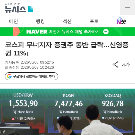
메인
랭킹
섹션
포토
코스피 무너지자 증권주 동반 급락…신영증
권 11%↓
기사등록
2026/06/08 09:52:45
가
가
최종수정
2026/06/08 10:24:26
구글에서 선호하는 매체로 추가