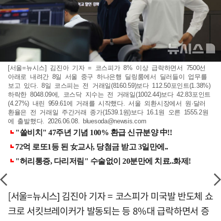
[서울=뉴시스] 김진아 기자 = 코스피가 8% 이상 급락하면서 7500선
아래로 내려간 8일 서울 중구 하나은행 딜링룸에서 딜러들이 업무를
보고 있다. 8일 코스피는 전 거래일(8160.59)보다 112.50포인트(1.38%)
하락한 8048.09에, 코스닥 지수는 전 거래일(1002.44)보다 42.83포인트
(4.27%) 내린 959.61에 거래를 시작했다. 서울 외환시장에서 원·달러
환율은 전 거래일 주간거래 종가(1539.1원)보다 16.1원 오른 1555.2원
에 출발했다. 2026.06.08.
bluesoda@newsis.com
[서울=뉴시스] 김진아 기자 = 코스피가 미국발 반도체 쇼
크로 서킷브레이커가 발동되는 등 8%대 급락하면서 증