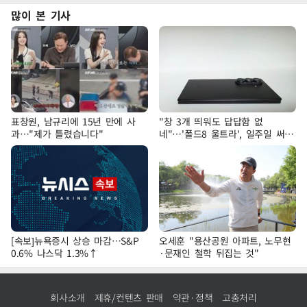
많이 본 기사
표창원, 남규리에 15년 만에 사
"창 3개 띄워도 답답함 없
과…"제가 틀렸습니다"
네"…'폴드8 울트라', 일주일 써보
니
[속보]뉴욕증시 상승 마감…S&P
오세훈 "용산공원 아파트, 노무현
0.6% 나스닥 1.3%↑
·문재인 철학 뒤집는 것"
회사소개
제휴/컨텐츠 판매
약관·정책
고충처리