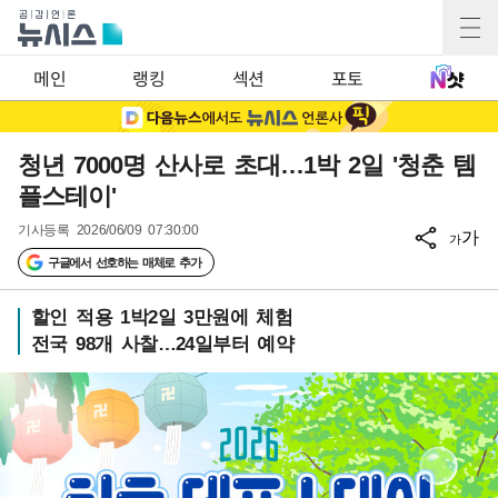
메인
랭킹
섹션
포토
청년 7000명 산사로 초대…1박 2일 '청춘 템
플스테이'
기사등록
2026/06/09 07:30:00
가
가
구글에서 선호하는 매체로 추가
할인 적용 1박2일 3만원에 체험
전국 98개 사찰…24일부터 예약