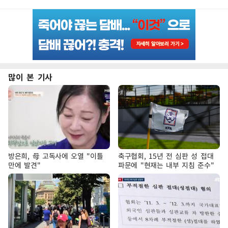
많이 본 기사
방은희, 母 고독사에 오열 "이틀
축구협회, 15년 전 심판 성 접대
만에 발견"
파문에 "현재는 내부 지침 준수"