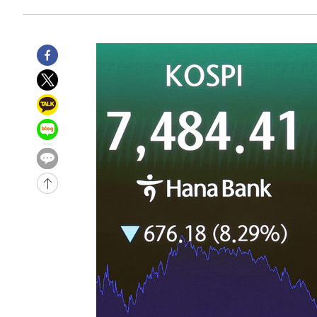
-6700초 전 >
[속보]종합특검, '관저이전 봐주기 감사' 유병호 구속기소
-3300초 전 >
민주 콩고 에볼라환자 4천명 돌파, 4053명 발생 1850명 
-31186초 전 >
"낮 기온 소폭 하락"…수도권 폭염중대경보, 폭염경보로
-31150초 전 >
[속보]이 대통령, '호우피해' 안동·의성 관할 4개 면 특
선포
-31113초 전 >
[단독]중수청 지원 검사들, 정원 초과 시 낮은 계급 임용
갈 수도
-29084초 전 >
낮 최고 37도 찜통더위…곳곳 소나기·강원 많은 비[내일
-27390초 전 >
SK하이닉스, 용인·청주 팹에 54조 투자…"AI 메모리 수
응"
-24246초 전 >
여자배구 이재영·이다영 자매, 아제르바이잔 투란VC 입
-23499초 전 >
외국인 심판 성 접대 7경기 들여다보니…한국 축구 '5승 2
-23233초 전 >
[속보]코스닥, 2.86포인트(0.36%) 내린 798.81마감
-23186초 전 >
[속보]코스피, 6200선 약보합…0.60% 내린 6258.77에
-23166초 전 >
[속보]원·달러 환율, 7.7원 내린 1416.1원 마감
-23055초 전 >
[속보] 노원서 40.1도 관측…서울, 2018년 이후 첫 40도
-20145초 전 >
[속보]종합특검, '계엄 수용공간 확보' 신용해 前교정본
-19018초 전 >
외신들도 주목한 韓축구 파문…"국민적 공분에 수사 재개
-18989초 전 >
11시간 압수수색에 성접대 파문까지…'쑥대밭' 된 축구