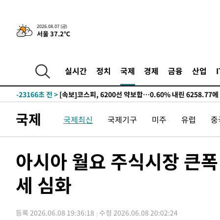
선포
-31093초 전 >
[단독]중수청 지원 검사들, 정원 초과 시 낮은 계급 임용
갈 수도
-29064초 전 >
낮 최고 37도 찜통더위…곳곳 소나기·강원 많은 비[내일
2026.08.07 (금)
서울 37.2℃
-27370초 전 >
SK하이닉스, 용인·청주 팹에 54조 투자…"AI 메모리 수
응"
-24226초 전 >
여자배구 이재영·이다영 자매, 아제르바이잔 투란VC 입
-23479초 전 >
외국인 심판 성 접대 7경기 들여다보니…한국 축구 '5승 2
실시간
정치
국제
경제
금융
산업
-23213초 전 >
[속보]코스닥, 2.86포인트(0.36%) 내린 798.81마감
-23166초 전 >
[속보]코스피, 6200선 약보합…0.60% 내린 6258.77에
-23146초 전 >
[속보]원·달러 환율, 7.7원 내린 1416.1원 마감
국제
국제최신
국제기구
미주
유럽
중
-23035초 전 >
[속보] 노원서 40.1도 관측…서울, 2018년 이후 첫 40도
-20125초 전 >
[속보]종합특검, '계엄 수용공간 확보' 신용해 前교정본
-18998초 전 >
외신들도 주목한 韓축구 파문…"국민적 공분에 수사 재개
아시아 월요 주식시장 큰
-18969초 전 >
11시간 압수수색에 성접대 파문까지…'쑥대밭' 된 축구
세 심화
-17991초 전 >
[속보]규제합리화위원회 부위원장에 김태유 서울대 공대
병태 후임
-14349초 전 >
[속보]국힘 윤리위, '돌려차기 발언' 진종오·서범수 징계
-9674초 전 >
[속보] 7월 중국 수출 23.9%↑ 수입 27.5%↑…무역총액 
등록 2026.06.08 19:36:18
수정 2026.06.08 20:02:24
-6834초 전 >
[속보]'채상병 순직 책임' 임성근, 항소심도 징역 3년