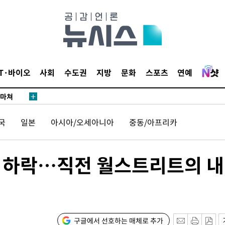
…희망지 못
날씨]
요 선제 대
단
무'
IT·바이오
사회
수도권
지방
문화
스포츠
연예
 마쳐
국
일본
아시아/오세아니아
중동/아프리카
부장 기소
"
폭 하락…직전 월스트리트의 
협회
 교수…이
 절차 개시
25.3%↑
구글에서 선호하는 매체로 추가