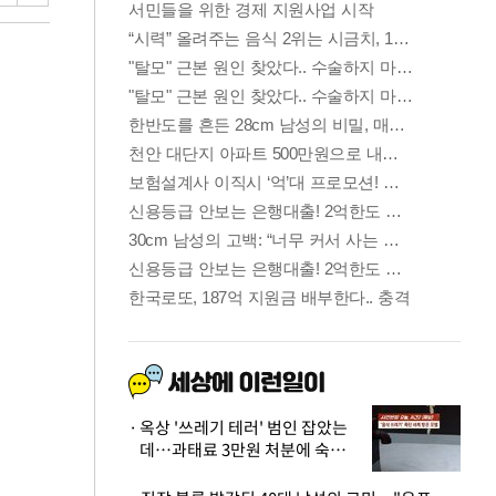
옥상 '쓰레기 테러' 범인 잡았는
데…과태료 3만원 처분에 숙박업
주 허탈