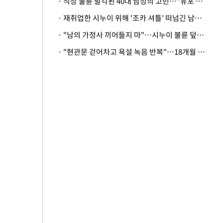
· 직장 불륜 발각된 40대 남성의 고민…"유포 동료 명예훼손·협박죄 고소 가능할까"
· 재취업한 시누이 위해 '조카 셔틀' 떠넘긴 남편…아내 "난 못한다"
· "남의 가정사 끼어들지 마"…시누이 불륜 덮으려는 남편에 억울한 아내
· "현관문 걷어차고 욕설 녹음 반복"…18개월 아기 키우는 집 뒤흔든 '앞집의 비극'