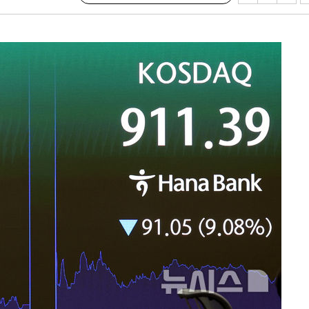
사망
 하향
별재난지역
…희망지 못
날씨]
요 선제 대
단
무'
 마쳐
부장 기소
"
협회