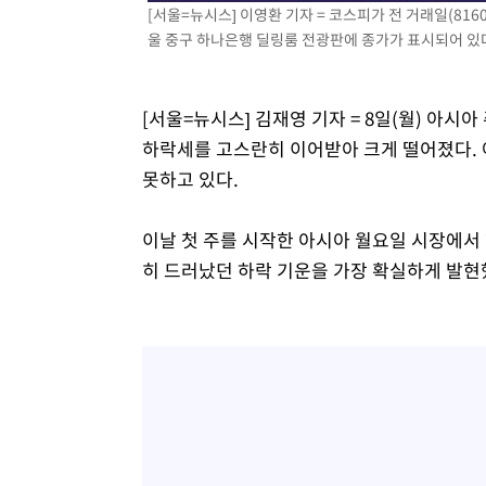
[서울=뉴시스] 이영환 기자 = 코스피가 전 거래일(8160.5
-18011초 전 >
[속보]규제합리화위원회 부위원장에 김태유 서울대 공대
울 중구 하나은행 딜링룸 전광판에 종가가 표시되어 있다.2
병태 후임
-14369초 전 >
[속보]국힘 윤리위, '돌려차기 발언' 진종오·서범수 징계
-9694초 전 >
[속보] 7월 중국 수출 23.9%↑ 수입 27.5%↑…무역총액 
[서울=뉴시스] 김재영 기자 = 8일(월) 아
-6854초 전 >
[속보]'채상병 순직 책임' 임성근, 항소심도 징역 3년
하락세를 고스란히 이어받아 크게 떨어졌다. 
-6720초 전 >
[속보]종합특검, '관저이전 봐주기 감사' 유병호 구속기소
못하고 있다.
-3320초 전 >
민주 콩고 에볼라환자 4천명 돌파, 4053명 발생 1850명 
이날 첫 주를 시작한 아시아 월요일 시장에서
히 드러났던 하락 기운을 가장 확실하게 발현