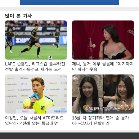
많이 본 기사
LAFC 손흥민, 리그스컵 톨루카전
제니, 동거 여부 물음에 "여기까지
선발 출격…득점포 재가동 도전
만 하자" 웃음
이강인, 오늘 서울서 AT마드리드
18살 차 장기하와 연애 중 윤가
입단식…'전례 없는 특급대우'
이…갑자기 단발머리