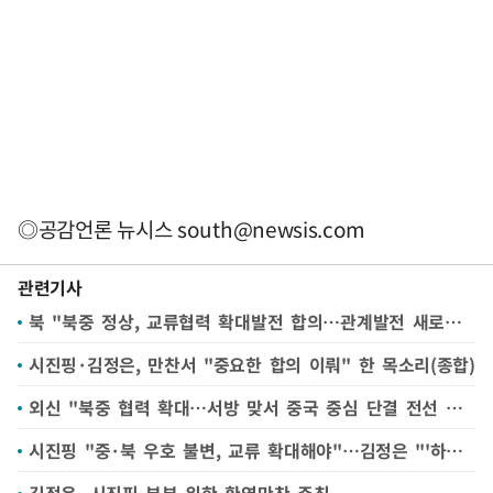
◎공감언론 뉴시스
south@newsis.com
관련기사
북 "북중 정상, 교류협력 확대발전 합의…관계발전 새로운 장"
시진핑·김정은, 만찬서 "중요한 합의 이뤄" 한 목소리(종합)
외신 "북중 협력 확대…서방 맞서 중국 중심 단결 전선 구축 시도"
시진핑 "중·북 우호 불변, 교류 확대해야"…김정은 "'하나의 중국' 지지"(종합)