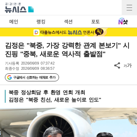
메인
랭킹
섹션
포토
김정은 "북중, 가장 강력한 관계 본보기" 시
진핑 "중북, 새로운 역사적 출발점"
기사등록
2026/06/09 07:37:42
가
가
최종수정
2026/06/09 08:36:57
구글에서 선호하는 매체로 추가
북중 정상회담 후 환영 연회 개최
김정은 "북중 친선, 새로운 높이로 인도"