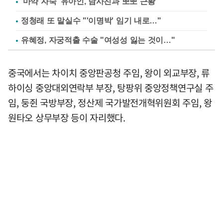
'마약 자숙' 유아인, 남사친과 뽀뽀 근황
정청래 또 말실수 "'이명박' 임기 내로…"
유혜정, 자궁적출 수술 "여성성 잃는 것이…"
중국에서는 차이치 중앙판공청 주임, 왕이 외교부장, 류
하이싱 중앙대외연락부 부장, 탕팡위 중앙정책연구실 주
임, 둥쥔 국방부장, 정산제 국가발전개혁위원회 주임, 왕
원타오 상무부장 등이 자리했다.