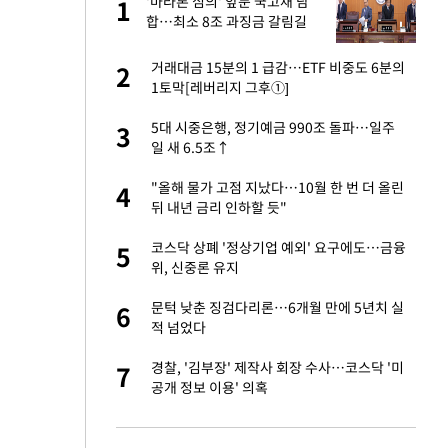
'마라톤 심의' 앞둔 국고채 담
1
1
주일
합…최소 8조 과징금 갈림길
 노무현·문재인 철
거래대금 15분의 1 급감…ETF 비중도 6분의
2
2
1토막[레버리지 그후①]
승환·니퍼트가 콕
5대 시중은행, 정기예금 990조 돌파…일주
3
3
일 새 6.5조↑
0개 구단, 훈련·휴
"올해 물가 고점 지났다…10월 한 번 더 올린
4
4
 안전 최우선"
뒤 내년 금리 인하할 듯"
까지…제조업 바꾸는
코스닥 상폐 '정상기업 예외' 요구에도…금융
5
5
위, 신중론 유지
초췌한 근황…충주시
문턱 낮춘 징검다리론…6개월 만에 5년치 실
6
6
적 넘었다
…품목별 희비, 변
경찰, '김부장' 제작사 회장 수사…코스닥 '미
7
7
①]
공개 정보 이용' 의혹