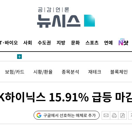
내일날씨]
 원해 아
보
IT·바이오
사회
수도권
지방
문화
스포츠
연예
보험/카드
시황/환율
종목분석
재테크
블록체인
견
SK하이닉스 15.91% 급등 마
계속[다음
겠다"
겨드려 죄
구글에서 선호하는 매체로 추가