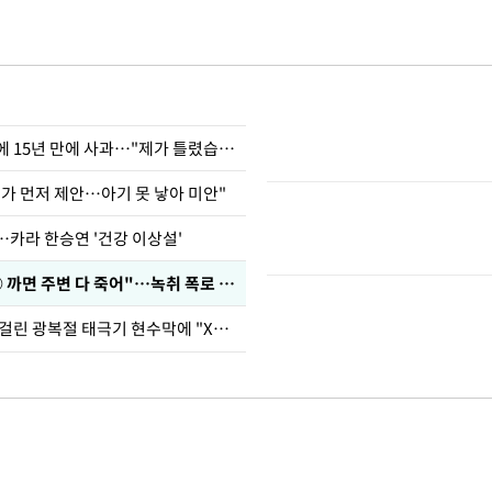
표창원, 남규리에 15년 만에 사과…"제가 틀렸습니다"
내가 먼저 제안…아기 못 낳아 미안"
…카라 한승연 '건강 이상설'
차가원 "○○○ 까면 주변 다 죽어"…녹취 폭로 파장
김희철, 거꾸로 걸린 광복절 태극기 현수막에 "X돌았네"