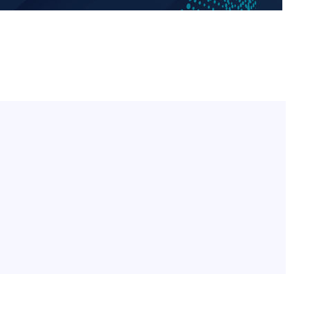
"창 3개 띄워도 답답함 없
1
네"…'폴드8 울트라', 일
써보니
오세훈 "용산공원 아파트,
2
학 뒤집는 것"
김도영·곽빈·안현민…오
3
집은 차기 메이저리거
'폭염 휴식기' 프로야구 1
4
식 병행…"야외 훈련 해도
휴머노이드부터 AI공장
5
M.AX 성과
'리센느 논란' 김선태, 
6
장 "다시 돌아올 생각?"
폭염에 장바구니 물가 들썩
7
수는 고온[폭염 속 경제는