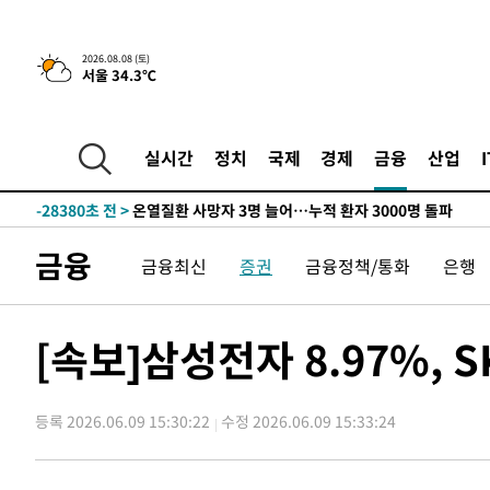
3시간 전 >
[속보]뉴욕증시 상승 마감…S&P 0.6% 나스닥 1.3%↑
2026.08.08 (토)
서울 34.3℃
-30359초 전 >
낮 최고 35도 '무더위'…동해안 시간당 30㎜ '강한 비'[
-29629초 전 >
[속보]이강인 "감독님이 원하는 마음 느꼈고, 많은 트로피
틀레티코 이적"
-29411초 전 >
수도권 40도 육박 '펄펄'…동해안 일부 지역엔 호의주의
실시간
정치
국제
경제
금융
산업
-28380초 전 >
온열질환 사망자 3명 늘어…누적 환자 3000명 돌파
-22325초 전 >
강릉에 시간당 81.4㎜ 물폭탄…도로 잠기고 담벼락 붕괴
-18432초 전 >
백운산서 80년근 천종산삼 9뿌리 발견…감정가 1.3억원
금융
금융최신
증권
금융정책/통화
은행
-16142초 전 >
선재도서 해루질 나섰다 실종 60대, 닷새 만에 숨진 채 발
-13676초 전 >
남자 농구, 나고야 아시안게임서 '홈팀' 일본과 한일전
-13052초 전 >
여수 오동도 해상서 모터보트 전복…1명 사망·1명 실종
[속보]삼성전자 8.97%, 
-9279초 전 >
극한폭염 한풀 꺾이지만…'낮 최고 35도' 무더위, 열대야 
주 날씨]
-6297초 전 >
축구협회 "압수수색·성접대 논란 사과…쇄신의 기회로 삼
등록 2026.06.09 15:30:22
수정 2026.06.09 15:33:24
-4814초 전 >
[속보]'압수수색·성접대 논란' 축구협회 "실망과 걱정 안
송"
1시간 전 >
'최고 37도' 폭염 지속…강원동해안 최대 150㎜ 비
3시간 전 >
[속보]뉴욕증시 상승 마감…S&P 0.6% 나스닥 1.3%↑