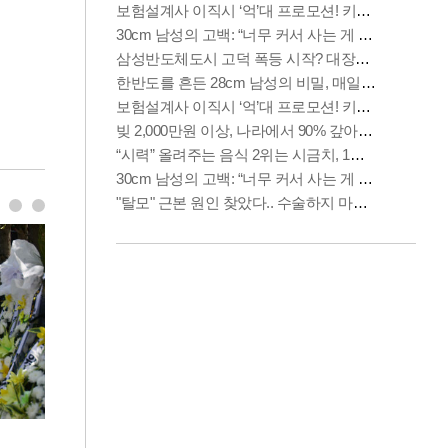
이번주 국회에는 무슨 일이? [뉴시스국회토pic]
청와대 일주일