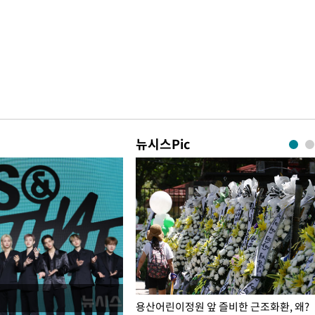
뉴시스Pic
일주일
용산어린이정원 앞 즐비한 근조화환, 왜?