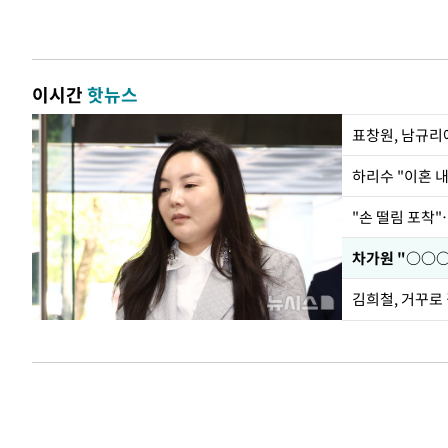
이시간
핫뉴스
하리수 "이혼 
"손 떨림 포착"