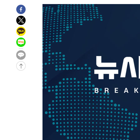
-30359초 전 >
낮 최고 35도 '무더위'…동해안 시간당 30㎜ '강한 비'[
-29629초 전 >
[속보]이강인 "감독님이 원하는 마음 느꼈고, 많은 트로피
틀레티코 이적"
-29411초 전 >
수도권 40도 육박 '펄펄'…동해안 일부 지역엔 호의주의
-28380초 전 >
온열질환 사망자 3명 늘어…누적 환자 3000명 돌파
-22325초 전 >
강릉에 시간당 81.4㎜ 물폭탄…도로 잠기고 담벼락 붕괴
-18432초 전 >
백운산서 80년근 천종산삼 9뿌리 발견…감정가 1.3억원
-16142초 전 >
선재도서 해루질 나섰다 실종 60대, 닷새 만에 숨진 채 발
-13676초 전 >
남자 농구, 나고야 아시안게임서 '홈팀' 일본과 한일전
-13052초 전 >
여수 오동도 해상서 모터보트 전복…1명 사망·1명 실종
-9279초 전 >
극한폭염 한풀 꺾이지만…'낮 최고 35도' 무더위, 열대야 
주 날씨]
-6297초 전 >
축구협회 "압수수색·성접대 논란 사과…쇄신의 기회로 삼
-4814초 전 >
[속보]'압수수색·성접대 논란' 축구협회 "실망과 걱정 안
송"
1시간 전 >
'최고 37도' 폭염 지속…강원동해안 최대 150㎜ 비
3시간 전 >
[속보]뉴욕증시 상승 마감…S&P 0.6% 나스닥 1.3%↑