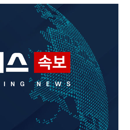
내일날씨]
 원해 아
보
견
계속[다음
겠다"
겨드려 죄