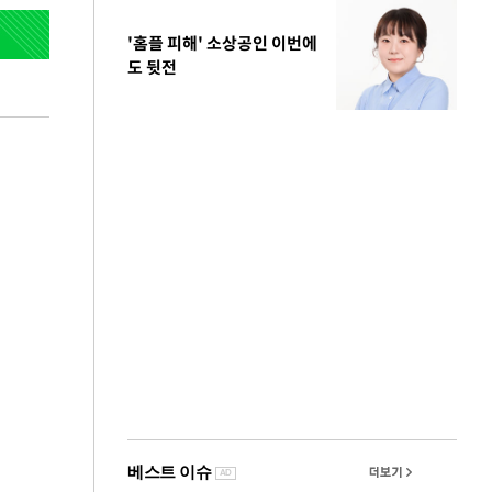
'홈플 피해' 소상공인 이번에
도 뒷전