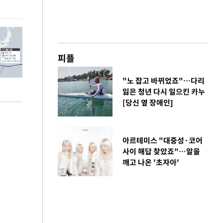
피플
"노 잡고 바뀌었죠"…다리
잃은 청년 다시 일으킨 카누
[당신 옆 장애인]
아르테미스 "대중성·코어
사이 해답 찾았죠"…알을
깨고 나온 '초자아'