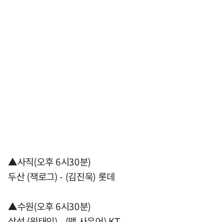
▲사직(오후 6시30분)
두산 (잭로그) - (김진욱) 롯데
▲수원(오후 6시30분)
삼성 (원태인) - (맷 사우어) KT