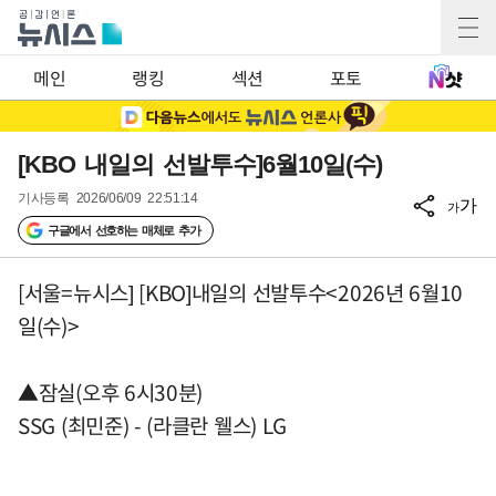
메인
랭킹
섹션
포토
[KBO 내일의 선발투수]6월10일(수)
기사등록
2026/06/09 22:51:14
가
가
구글에서 선호하는 매체로 추가
[서울=뉴시스] [KBO]내일의 선발투수<2026년 6월10
일(수)>
▲잠실(오후 6시30분)
SSG (최민준) - (라클란 웰스) LG