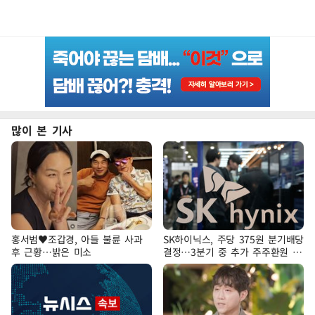
많이 본 기사
홍서범♥조갑경, 아들 불륜 사과
SK하이닉스, 주당 375원 분기배당
후 근황…밝은 미소
결정…3분기 중 추가 주주환원 발
표