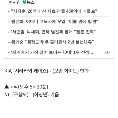
이시간
핫
뉴스
"서장훈, 28억에 산 서초 건물 450억에 매물로"
방은희, 어머니 고독사에 오열 "이틀 만에 발견"
'서준맘' 박세미, 연하 남친과 열애 "결혼 전제"
황기순 "원정도박 후 필리핀서 2년 불법체류"
KIA (시라카와 케이쇼) - (오웬 화이트) 한화
▲고척(오후 6시30분)
NC (구창모) - (하영민) 키움