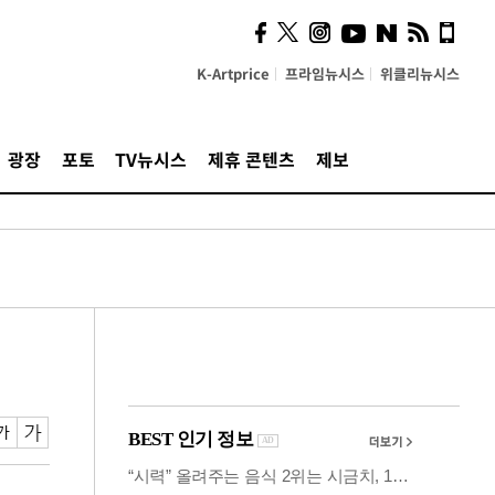
시, 스마트폰 액세서리에
NFC 더했다
K-Artprice
프라임뉴시스
위클리뉴시스
광장
포토
TV뉴시스
제휴 콘텐츠
제보