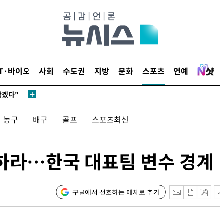
IT·바이오
사회
수도권
지방
문화
스포츠
연예
 계속[다음
삼겠다"
안겨드려 죄
농구
배구
골프
스포츠최신
라하라…한국 대표팀 변수 경계
 계속[다음
삼겠다"
구글에서 선호하는 매체로 추가
안겨드려 죄