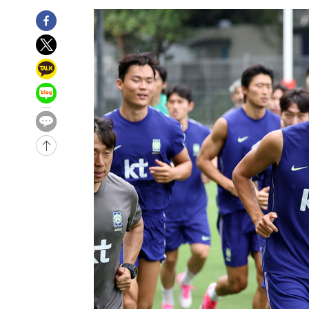
-4036초 전 >
[속보]뉴욕증시 상승 마감…S&P 0.6% 나스닥 1.3%↑