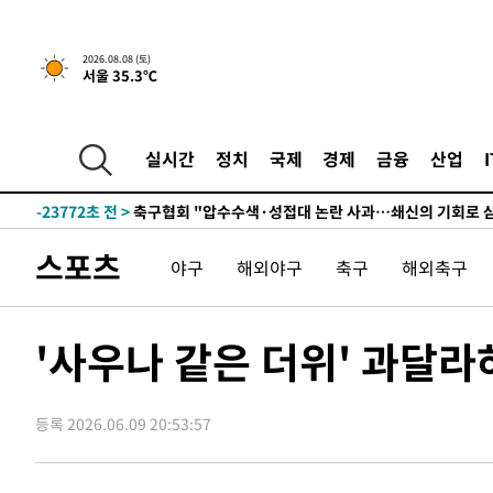
2026.08.08 (토)
서울 35.3℃
-4036초 전 >
[속보]뉴욕증시 상승 마감…S&P 0.6% 나스닥 1.3%↑
-31151초 전 >
남자 농구, 나고야 아시안게임서 '홈팀' 일본과 한일전
-30527초 전 >
여수 오동도 해상서 모터보트 전복…1명 사망·1명 실종
실시간
정치
국제
경제
금융
산업
-26754초 전 >
극한폭염 한풀 꺾이지만…'낮 최고 35도' 무더위, 열대야
주 날씨]
-23772초 전 >
축구협회 "압수수색·성접대 논란 사과…쇄신의 기회로 
-22289초 전 >
[속보]'압수수색·성접대 논란' 축구협회 "실망과 걱정 
스포츠
야구
해외야구
축구
해외축구
송"
-10910초 전 >
'최고 37도' 폭염 지속…강원동해안 최대 150㎜ 비
-4036초 전 >
[속보]뉴욕증시 상승 마감…S&P 0.6% 나스닥 1.3%↑
-31151초 전 >
남자 농구, 나고야 아시안게임서 '홈팀' 일본과 한일전
'사우나 같은 더위' 과달
-30527초 전 >
여수 오동도 해상서 모터보트 전복…1명 사망·1명 실종
-26754초 전 >
극한폭염 한풀 꺾이지만…'낮 최고 35도' 무더위, 열대야
주 날씨]
등록 2026.06.09 20:53:57
-23772초 전 >
축구협회 "압수수색·성접대 논란 사과…쇄신의 기회로 
-22289초 전 >
[속보]'압수수색·성접대 논란' 축구협회 "실망과 걱정 
송"
-10910초 전 >
'최고 37도' 폭염 지속…강원동해안 최대 150㎜ 비