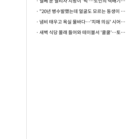
· 엘베 문 열리자 지팡이 '퍽'…노인의 택배기사 폭행 이유
· "20년 병수발했는데 얼굴도 모르는 동생이 유산 절반을"…배다른 형제 상속권 있을까
· 냄비 태우고 욕실 물바다…'치매 의심' 시어머니 검사 권유했다가 '날벼락'
· 새벽 식당 몰래 들어와 테이블서 '쿨쿨'…토사물 남기고 사라진 남성