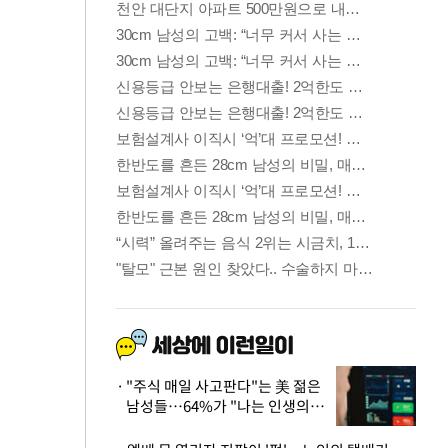
"주식 매일 사고판다"는 美 젊은
남성들…64%가 "나는 인생의
패배자“