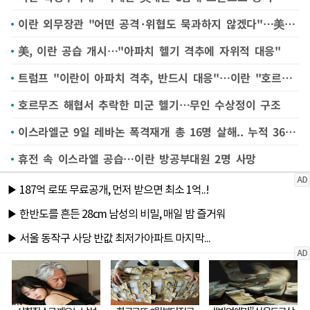
이란 외무장관 "어떤 공격·위협도 묵과하지 않겠다"…美에 경고장
美, 이란 공습 개시…"아파치 헬기 격추에 자위적 대응"
트럼프 "이란이 아파치 격추, 반드시 대응"…이란 "호르무즈 떠나라"(종합)
호르무즈 해협서 추락한 미군 헬기…무인 수상정이 구조
이스라엘군 9일 레바논 폭격재개 총 16명 살해.. 누적 3666명 피살
휴전 속 이스라엘 공습…이란 방공부대원 2명 사망