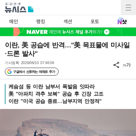
메인
랭킹
섹션
포토
이란, 美 공습에 반격…"美 목표물에 미사일
·드론 발사"
기사등록
2026/06/10 07:46:06
가
가
구글에서 선호하는 매체로 추가
케슘섬 등 이란 남부서 폭발음 잇따라
美 "아파치 격추 보복" 공습 후 긴장 고조
이란 "미국 공습 종료…남부지역 안정적"