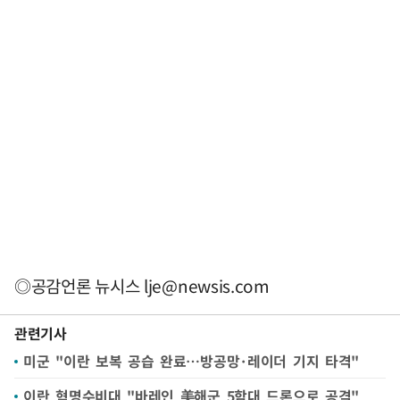
◎공감언론 뉴시스
lje@newsis.com
관련기사
미군 "이란 보복 공습 완료…방공망·레이더 기지 타격"
이란 혁명수비대 "바레인 美해군 5함대 드론으로 공격"