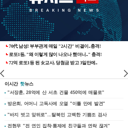
이시간
핫
뉴스
"서장훈, 28억에 산 서초 건물 450억에 매물로"
방은희, 어머니 고독사에 오열 "이틀 만에 발견"
"바지 벗고 앞뒤로"…탈북민 고백한 기쁨조 검사
전현무 "전 연인 집착·통제에 친구들과 연락 끊겨"