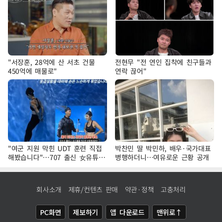
"서장훈, 28억에 산 서초 건물
전현무 "전 연인 집착에 친구들과
450억에 매물로"
연락 끊어"
"여군 지원 막힌 UDT 훈련 직접
박찬민 딸 박민하, 배우·국가대표
해봤습니다"…707 출신 女유튜버
병행하더니…여유로운 근황 공개
'완벽 소화'
회사소개
제휴/컨텐츠 판매
약관·정책
고충처리
PC화면
제보하기
앱 다운로드
맨위로↑