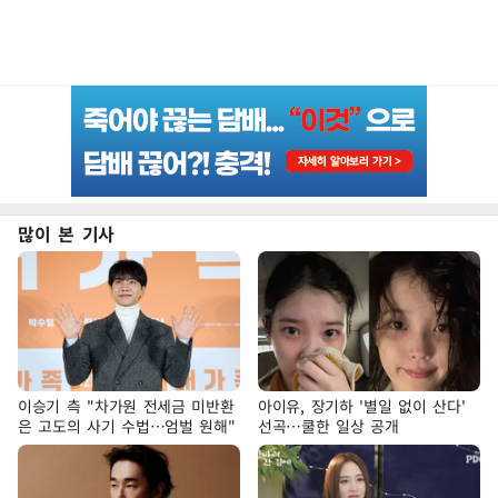
많이 본 기사
이승기 측 "차가원 전세금 미반환
아이유, 장기하 '별일 없이 산다'
은 고도의 사기 수법…엄벌 원해"
선곡…쿨한 일상 공개