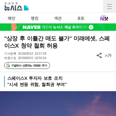
메인
랭킹
섹션
포토
"상장 후 이틀간 매도 불가" 미래에셋, 스페
이스X 청약 철회 허용
기사등록
2026/06/10 18:37:28
가
가
최종수정
2026/06/10 18:50:24
구글에서 선호하는 매체로 추가
스페이스X 투자자 보호 조치
"시세 변동 위험, 철회권 부여"