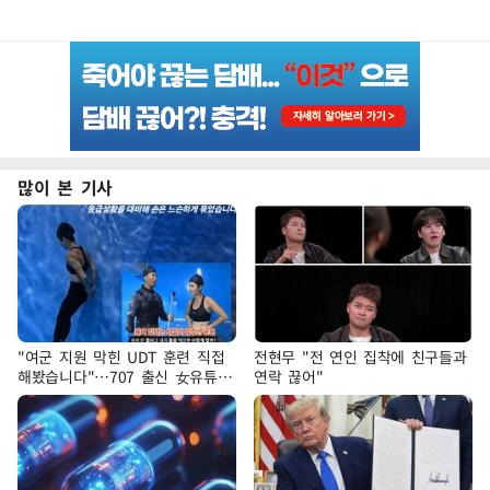
많이 본 기사
"여군 지원 막힌 UDT 훈련 직접
전현무 "전 연인 집착에 친구들과
해봤습니다"…707 출신 女유튜버
연락 끊어"
'완벽 소화'