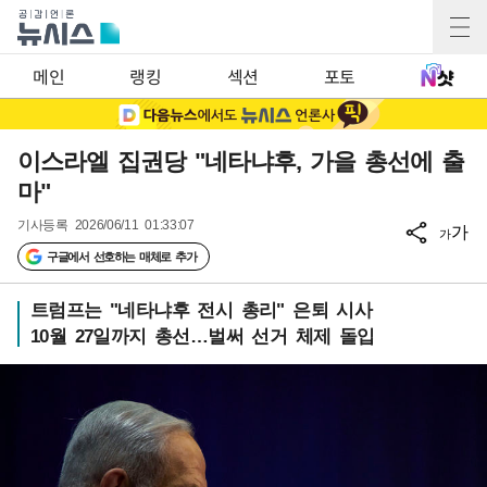
메인
랭킹
섹션
포토
이스라엘 집권당 "네타냐후, 가을 총선에 출
마"
기사등록
2026/06/11 01:33:07
가
가
구글에서 선호하는 매체로 추가
트럼프는 "네타냐후 전시 총리" 은퇴 시사
10월 27일까지 총선…벌써 선거 체제 돌입