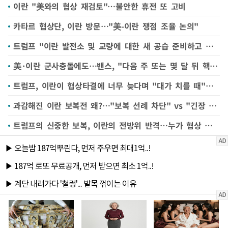
이란 "美와의 협상 재검토"…불안한 휴전 또 고비
카타르 협상단, 이란 방문…"美-이란 쟁점 조율 논의"
트럼프 "이란 발전소 및 교량에 대한 새 공습 준비하고 있다"(종합)
美·이란 군사충돌에도…밴스, "다음 주 또는 몇 달 뒤 핵 합의"
트럼프, 이란이 협상타결에 너무 늦다며 "대가 치를 때"경고
과감해진 이란 보복전 왜?…"보복 선례 차단" vs "긴장 완화 신호"
트럼프의 신중한 보복, 이란의 전방위 반격…누가 협상 우위인가?