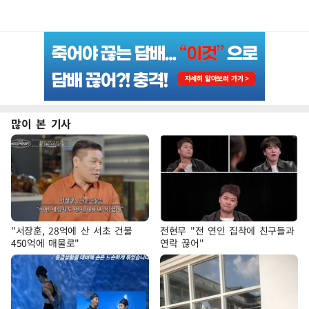
많이 본 기사
"서장훈, 28억에 산 서초 건물
전현무 "전 연인 집착에 친구들과
450억에 매물로"
연락 끊어"