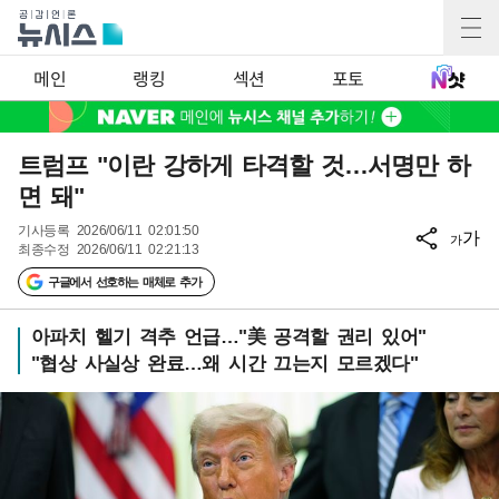
메인
랭킹
섹션
포토
트럼프 "이란 강하게 타격할 것…서명만 하
면 돼"
기사등록
2026/06/11 02:01:50
가
가
최종수정
2026/06/11 02:21:13
구글에서 선호하는 매체로 추가
아파치 헬기 격추 언급…"美 공격할 권리 있어"
"협상 사실상 완료…왜 시간 끄는지 모르겠다"