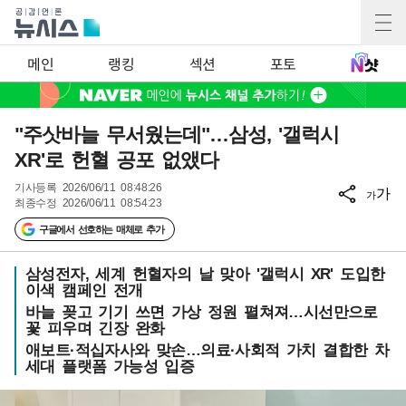
메인
랭킹
섹션
포토
"주삿바늘 무서웠는데"…삼성, '갤럭시
XR'로 헌혈 공포 없앴다
기사등록
2026/06/11 08:48:26
가
가
최종수정
2026/06/11 08:54:23
구글에서 선호하는 매체로 추가
삼성전자, 세계 헌혈자의 날 맞아 '갤럭시 XR' 도입한
이색 캠페인 전개
바늘 꽂고 기기 쓰면 가상 정원 펼쳐져…시선만으로
꽃 피우며 긴장 완화
애보트·적십자사와 맞손…의료·사회적 가치 결합한 차
세대 플랫폼 가능성 입증