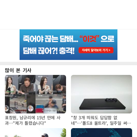
많이 본 기사
표창원, 남규리에 15년 만에 사
"창 3개 띄워도 답답함 없
과…"제가 틀렸습니다"
네"…'폴드8 울트라', 일주일 써보
니