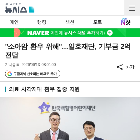
메인
랭킹
섹션
포토
"소아암 환우 위해"…일호재단, 기부금 2억
전달
기사등록
2026/06/13 08:01:00
가
가
구글에서 선호하는 매체로 추가
의료 사각지대 환우 집중 지원