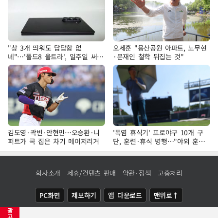
"창 3개 띄워도 답답함 없
오세훈 "용산공원 아파트, 노무현
네"…'폴드8 울트라', 일주일 써보
·문재인 철학 뒤집는 것"
니
김도영·곽빈·안현민…오승환·니
'폭염 휴식기' 프로야구 10개 구
퍼트가 콕 집은 차기 메이저리거
단, 훈련·휴식 병행…"야외 훈련
해도 안전 최우선"
회사소개
제휴/컨텐츠 판매
약관·정책
고충처리
PC화면
제보하기
앱 다운로드
맨위로↑
광
COPYRIGHTⓒ
NEWSIS
ALL RIGHTS RESERVED.
고