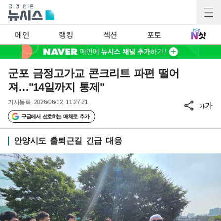
메인
랭킹
섹션
포토
군포 금정고가교 콘크리트 파편 떨어
져…"14일까지 통제"
기사등록
2026/06/12 11:27:21
가
가
구글에서 선호하는 매체로 추가
안양시도 출퇴근길 긴급 대응