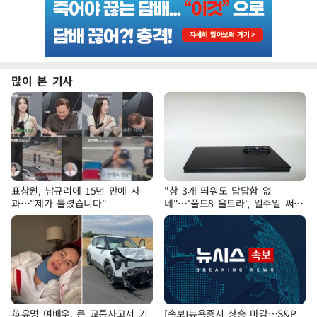
많이 본 기사
표창원, 남규리에 15년 만에 사
"창 3개 띄워도 답답함 없
과…"제가 틀렸습니다"
네"…'폴드8 울트라', 일주일 써보
니
英유명 여배우, 큰 교통사고서 기
[속보]뉴욕증시 상승 마감…S&P