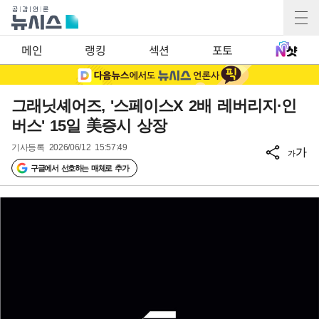
메인
랭킹
섹션
포토
그래닛셰어즈, '스페이스X 2배 레버리지·인
버스' 15일 美증시 상장
기사등록
2026/06/12 15:57:49
가
가
구글에서 선호하는 매체로 추가