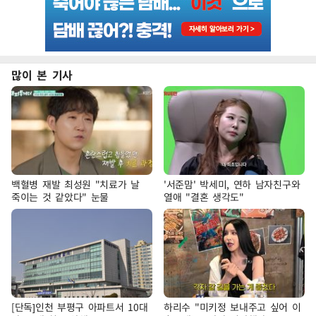
많이 본 기사
백혈병 재발 최성원 "치료가 날
'서준맘' 박세미, 연하 남자친구와
죽이는 것 같았다" 눈물
열애 "결혼 생각도"
[단독]인천 부평구 아파트서 10대
하리수 "미키정 보내주고 싶어 이