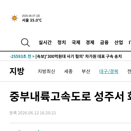
2026.08.07 (금)
서울 35.0℃
-8679초 전 >
[속보] 뉴욕증시, 일제 하락 마감…나스닥 0.06%↓
-29877초 전 >
[속보]'채상병 순직 책임' 임성근, 항소심도 징역 3년
-29743초 전 >
[속보]종합특검, '관저이전 봐주기 감사' 유병호 구속기소
실시간
정치
국제
경제
금융
산업
-26343초 전 >
민주 콩고 에볼라환자 4천명 돌파, 4053명 발생 1850명
-25593초 전 >
[속보]'300억원대 사기 혐의' 차가원 대표 구속 송치
-24787초 전 >
"미 전국적 살모네라 식중독 원인은 멕시코산 할라피뇨"--
지방
지방최신
세종
부산
대구/경북
-23300초 전 >
[속보]경찰·노동부, HL만도 평택사업장 끼임 사망 관련
-23181초 전 >
[속보]합수본, '투표율 허위 입력' 중앙·서울·경기도 선관
압수수색
-22936초 전 >
[속보]원·달러 환율, 오전 9시 1423.8원
중부내륙고속도로 성주서 
-22732초 전 >
[속보]삼성전자·SK하이닉스 동반 강보합…1%대 상승 
-22718초 전 >
[속보]코스닥, 5.95포인트(0.74%) 상승한 807.62개장
등록 2026.06.12 16:20:21
-22686초 전 >
[속보]코스피, 6300선 재탈환…1.09% 오른 6365.07 
-19851초 전 >
시리아 다마스쿠스 교외에서 미니버스 폭발.. 14명 부상, 
태
-19149초 전 >
입추에도 극한더위…서울 낮 39도 '폭염중대경보'