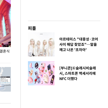
피플
아르테미스 "대중성·코어
사이 해답 찾았죠"…알을
깨고 나온 '초자아'
 결혼식
폭염으로 멈춘 프로야구… 발걸음 돌리는 팬들
이 대통령, '청
총력 대응'
[부니콘]⑥슬래시비슬래
시, 스마트폰 액세서리에
NFC 더했다