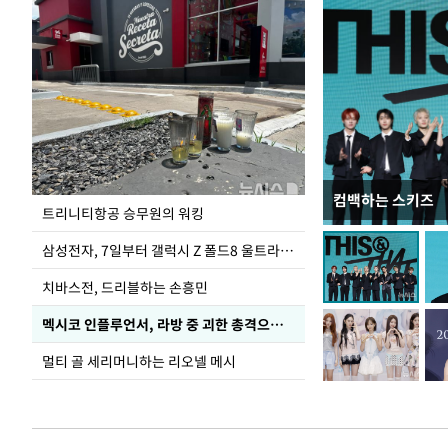
컴백하는 스키즈
입추 코앞인데 전
트리니티항공 승무원의 워킹
삼성전자, 7일부터 갤럭시 Z 폴드8 울트라·폴드8·플립8 출시
치바스전, 드리블하는 손흥민
멕시코 인플루언서, 라방 중 괴한 총격으로 사망
멀티 골 세리머니하는 리오넬 메시