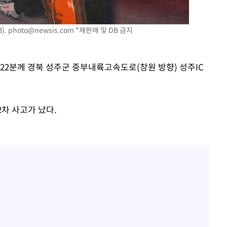
방은희, 母 고독사에 오열 
1
틀 만에 발견"
에서 두차
).
photo@newsis.com
*재판매 및 DB 금지
김지수, '여행사 대표' 변
2
20일 후
니…"
"바지 벗고 앞뒤로 돌아야
3
0시 22분께 경북 성주군 중부내륙고속도로(창원 방향) 성주IC
서아, 기쁨조 검사 수치심
"여군 지원 막힌 UDT 훈
4
다"…707 출신 女유튜버 
2차 사고가 났다.
"신약 찾자"…정부 과제로
5
바이오
한화큐셀·OCI, 美 수입
6
격제 도입에…"공정 경쟁
영"
"한강수영장, 문신 노출 이
7
"출입 막는 건 명백한 차별