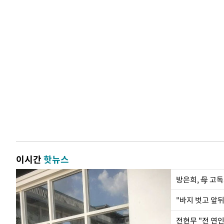
이시간
핫뉴스
방은희, 母 고독
전현무 "전 연