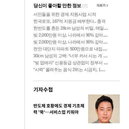
기자수첩
반도체 호황에도 경제 기초체
력 '뚝‘…서비스업 키워야