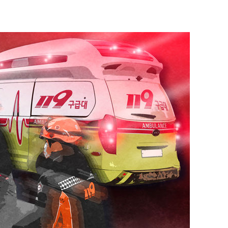
에서 두차
20일 후
 사망
 CDC
 압수수색
위 등 9곳
출발
개장
3명은 중