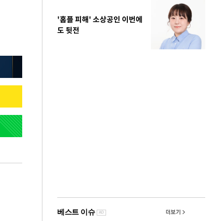
'홈플 피해' 소상공인 이번에
도 뒷전