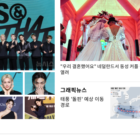
국엔 찜통 더위
"우리 결혼했어요" 네덜란드서 동성 커플
열려
그래픽뉴스
태풍 '돌핀' 예상 이동
경로