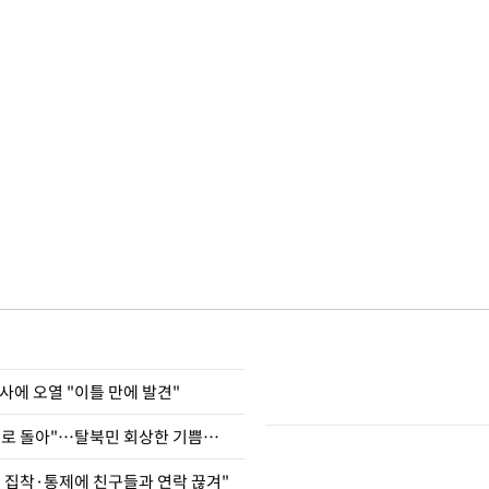
사에 오열 "이틀 만에 발견"
"바지 벗고 앞뒤로 돌아"…탈북민 회상한 기쁨조 검사
인 집착·통제에 친구들과 연락 끊겨"