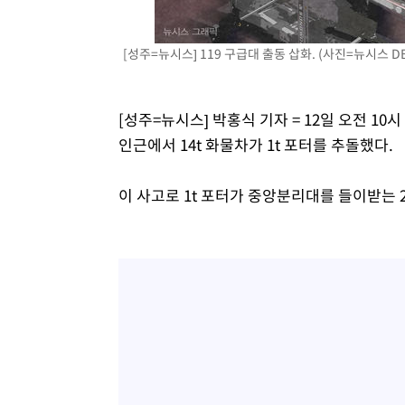
태
-19149초 전 >
입추에도 극한더위…서울 낮 39도 '폭염중대경보'
-14113초 전 >
이란, 호르무즈서 "적국 목표물들"과 대치로 남부 케슘섬
[성주=뉴시스] 119 구급대 출동 삽화. (사진=뉴시스 DB
례 큰 폭발음
-12828초 전 >
[속보]美, 폴리실리콘 수입 규제…파생제품 15% 관세, 1
발효
-10979초 전 >
[속보]트럼프, 美 원정출산 금지 행정명령 서명
[성주=뉴시스] 박홍식 기자 = 12일 오전 1
-8679초 전 >
[속보] 뉴욕증시, 일제 하락 마감…나스닥 0.06%↓
인근에서 14t 화물차가 1t 포터를 추돌했다.
이 사고로 1t 포터가 중앙분리대를 들이받는 