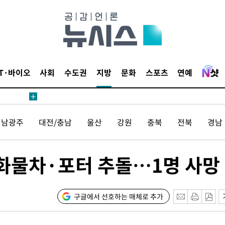
IT·바이오
사회
수도권
지방
문화
스포츠
연예
 사망
 CDC
전남광주
대전/충남
울산
강원
충북
전북
경남
 압수수색
위 등 9곳
화물차·포터 추돌…1명 사망
출발
개장
구글에서 선호하는 매체로 추가
3명은 중