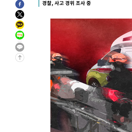
경찰, 사고 경위 조사 중
-14113초 전 >
이란, 호르무즈서 "적국 목표물들"과 대치로 남부 케슘섬
례 큰 폭발음
-12828초 전 >
[속보]美, 폴리실리콘 수입 규제…파생제품 15% 관세, 1
발효
-10979초 전 >
[속보]트럼프, 美 원정출산 금지 행정명령 서명
-8679초 전 >
[속보] 뉴욕증시, 일제 하락 마감…나스닥 0.06%↓
-29877초 전 >
[속보]'채상병 순직 책임' 임성근, 항소심도 징역 3년
-29743초 전 >
[속보]종합특검, '관저이전 봐주기 감사' 유병호 구속기소
-26343초 전 >
민주 콩고 에볼라환자 4천명 돌파, 4053명 발생 1850명
-25593초 전 >
[속보]'300억원대 사기 혐의' 차가원 대표 구속 송치
-24787초 전 >
"미 전국적 살모네라 식중독 원인은 멕시코산 할라피뇨"--
-23300초 전 >
[속보]경찰·노동부, HL만도 평택사업장 끼임 사망 관련
-23181초 전 >
[속보]합수본, '투표율 허위 입력' 중앙·서울·경기도 선관
압수수색
-22936초 전 >
[속보]원·달러 환율, 오전 9시 1423.8원
-22732초 전 >
[속보]삼성전자·SK하이닉스 동반 강보합…1%대 상승 
-22718초 전 >
[속보]코스닥, 5.95포인트(0.74%) 상승한 807.62개장
-22686초 전 >
[속보]코스피, 6300선 재탈환…1.09% 오른 6365.07 
-19851초 전 >
시리아 다마스쿠스 교외에서 미니버스 폭발.. 14명 부상, 