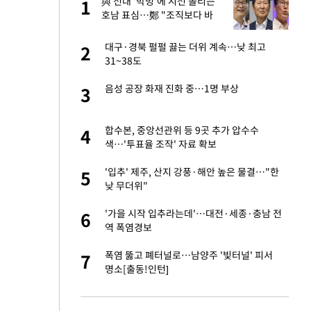
"이
與 전대 '박빙'에 시선 쏠리는
1
1
호남 표심…鄭 "조직보다 바
람" vs 金 "내가 과반"
신 근황 "가볼 만하
대구·경북 펄펄 끓는 더위 계속…낮 최고
2
2
31~38도
 했다"…탈북민 김
음성 공장 화재 진화 중…1명 부상
3
3
 회상
련 직접 해봤습니
합수본, 중앙선관위 등 9곳 추가 압수수
4
4
'완벽 소화'
색…'투표율 조작' 자료 확보
 속도내는 K-제약
'입추' 제주, 산지 강풍·해안 높은 물결…"한
5
5
낮 무더위"
 폴리실리콘 최저가
'가을 시작 입추라는데'…대전·세종·충남 전
6
6
·수익성 개선 환
역 폭염경보
용객 제한을" vs
폭염 뚫고 폐터널로…남양주 '빛터널' 피서
7
7
"
명소[출동!인턴]