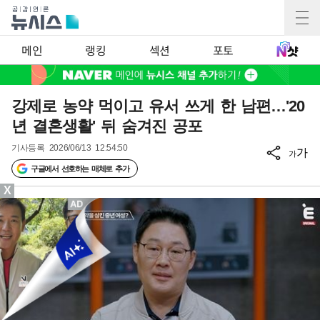
메인
랭킹
섹션
포토
강제로 농약 먹이고 유서 쓰게 한 남편…'20
년 결혼생활' 뒤 숨겨진 공포
기사등록
2026/06/13 12:54:50
가
가
구글에서 선호하는 매체로 추가
X