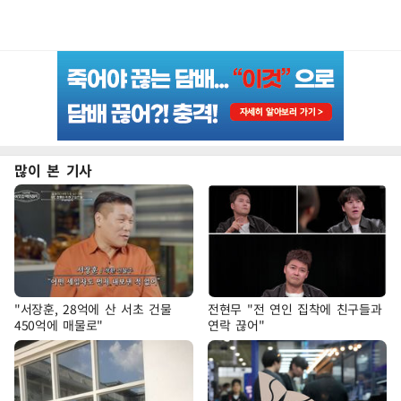
많이 본 기사
"서장훈, 28억에 산 서초 건물
전현무 "전 연인 집착에 친구들과
450억에 매물로"
연락 끊어"