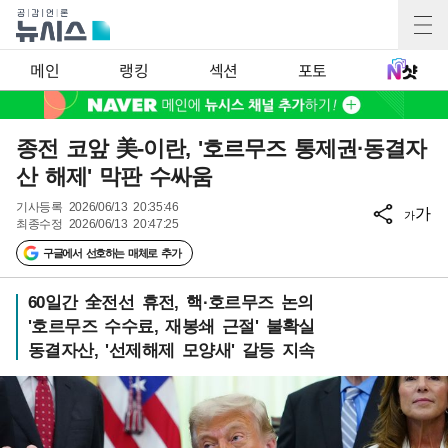
메인
랭킹
섹션
포토
종전 코앞 美-이란, '호르무즈 통제권·동결자
산 해제' 막판 수싸움
기사등록
2026/06/13 20:35:46
가
가
최종수정
2026/06/13 20:47:25
구글에서 선호하는 매체로 추가
60일간 全전선 휴전, 핵·호르무즈 논의
'호르무즈 수수료, 재봉쇄 근절' 불확실
동결자산, '선제해제 모양새' 갈등 지속