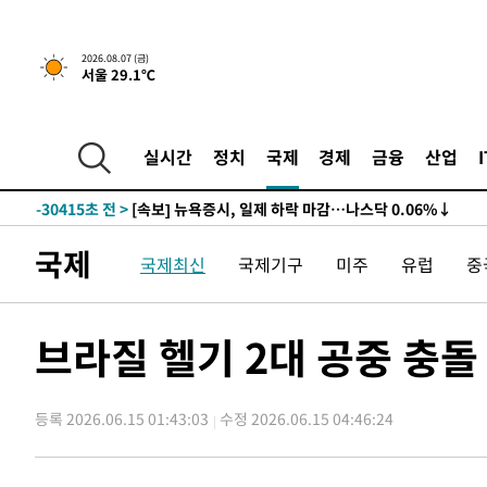
2026.08.07 (금)
서울 29.1℃
실시간
정치
국제
경제
금융
산업
-30415초 전 >
[속보] 뉴욕증시, 일제 하락 마감…나스닥 0.06%↓
국제
국제최신
국제기구
미주
유럽
중
브라질 헬기 2대 공중 충돌
등록 2026.06.15 01:43:03
수정 2026.06.15 04:46:24