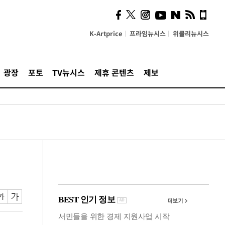
의견, 국토부·LH에 충실히
전달할 것"
K-Artprice
프라임뉴시스
위클리뉴시스
광장
포토
TV뉴시스
제휴 콘텐츠
제보