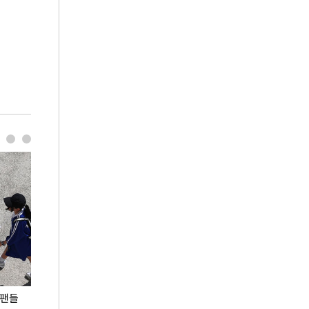
 팬들
이 대통령, '청년 대책 속도 높여야…폭염 문제도
입추 코앞인데 전