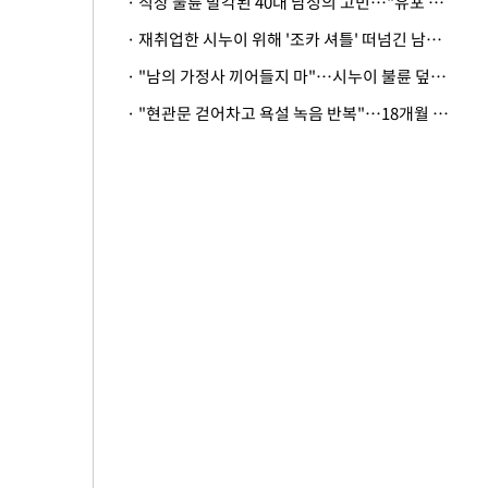
· 직장 불륜 발각된 40대 남성의 고민…"유포 동료 명예훼손·협박죄 고소 가능할까"
· 재취업한 시누이 위해 '조카 셔틀' 떠넘긴 남편…아내 "난 못한다"
· "남의 가정사 끼어들지 마"…시누이 불륜 덮으려는 남편에 억울한 아내
· "현관문 걷어차고 욕설 녹음 반복"…18개월 아기 키우는 집 뒤흔든 '앞집의 비극'