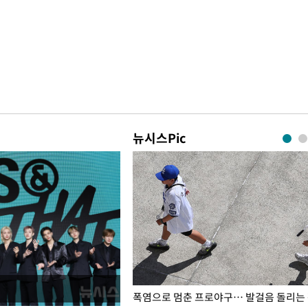
뉴시스Pic
전남광주… 열화상 카메라에 담긴
폭염으로 멈춘 프로야구… 발걸음 돌리는