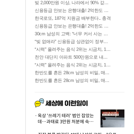
옥상 '쓰레기 테러' 범인 잡았는
데…과태료 3만원 처분에 숙박업
주 허탈