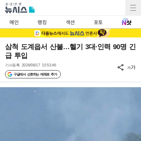
메인
랭킹
섹션
포토
삼척 도계읍서 산불…헬기 3대·인력 90명 긴
급 투입
기사등록
2026/06/17 15:53:46
가
가
구글에서 선호하는 매체로 추가