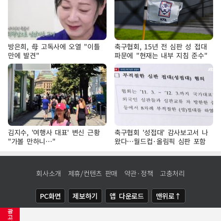
방은희, 母 고독사에 오열 "이틀
축구협회, 15년 전 심판 성 접대
만에 발견"
파문에 "현재는 내부 지침 준수"
김지수, '여행사 대표' 변신 근황
축구협회 '성접대' 감사보고서 나
"가볼 만하니…"
왔다…월드컵·올림픽 심판 포함
회사소개
제휴/컨텐츠 판매
약관·정책
고충처리
PC화면
제보하기
앱 다운로드
맨위로↑
광
COPYRIGHTⓒ
NEWSIS
ALL RIGHTS RESERVED.
고