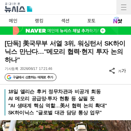
메인
랭킹
섹션
포토
[단독] 美국무부 서열 3위, 워싱턴서 SK하이
닉스 만난다…"메모리 협력·현지 투자 논의
하나"
기사등록
2026/06/17 17:21:46
가
가
구글에서 선호하는 매체로 추가
18일 앨리슨 후커 정무차관과 비공개 회동
AI 메모리 공급망·투자 현황 등 살필 듯
"AI 생태계 핵심 역할…美서 협력 논의 확대"
SK하이닉스 "글로벌 대관 담당 통상 업무"