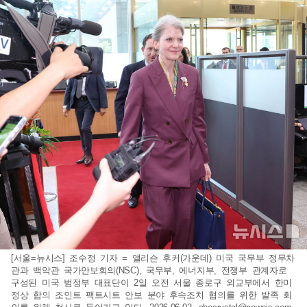
[서울=뉴시스] 조수정 기자 = 앨리슨 후커(가운데) 미국 국무부 정무차
관과 백악관 국가안보회의(NSC), 국무부, 에너지부, 전쟁부 관계자로
구성된 미국 범정부 대표단이 2일 오전 서울 종로구 외교부에서 한미
정상 합의 조인트 팩트시트 안보 분야 후속조치 협의를 위한 발족 회