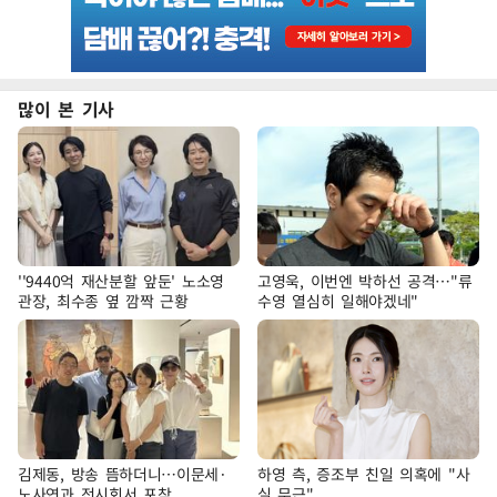
많이 본 기사
''9440억 재산분할 앞둔' 노소영
고영욱, 이번엔 박하선 공격…"류
관장, 최수종 옆 깜짝 근황
수영 열심히 일해야겠네"
김제동, 방송 뜸하더니…이문세·
하영 측, 증조부 친일 의혹에 "사
노사연과 전시회서 포착
실 무근"