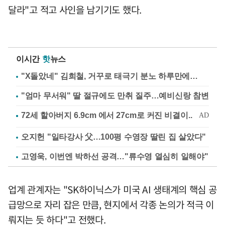
달라"고 적고 사인을 남기기도 했다.
이시간
핫
뉴스
"X돌았네" 김희철, 거꾸로 태극기 분노 하루만에…
"엄마 무서워" 딸 절규에도 만취 질주…예비신랑 참변
오지헌 "일타강사 父…100평 수영장 딸린 집 살았다"
고영욱, 이번엔 박하선 공격…"류수영 열심히 일해야"
업계 관계자는 "SK하이닉스가 미국 AI 생태계의 핵심 공
급망으로 자리 잡은 만큼, 현지에서 각종 논의가 적극 이
뤄지는 듯 하다"고 전했다.