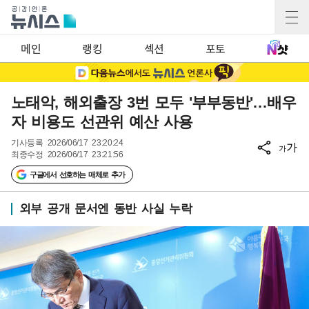
메인
랭킹
섹션
포토
노태악, 해외출장 3번 모두 '부부동반'…배우
자 비용도 선관위 예산 사용
기사등록
2026/06/17 23:20:24
가
가
최종수정
2026/06/17 23:21:56
구글에서 선호하는 매체로 추가
외부 공개 문서엔 동반 사실 누락