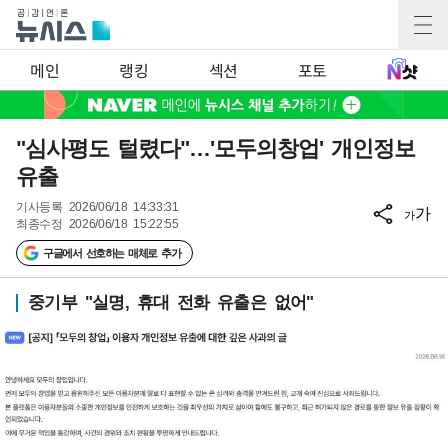
메인
랭킹
섹션
포토
"심사평도 털렸다"…'모두의창업' 개인정보
유출
기사등록
2026/06/18 14:33:31
가
가
최종수정
2026/06/18 15:22:55
구글에서 선호하는 매체로 추가
중기부 "실명, 휴대 전화 유출은 없어"