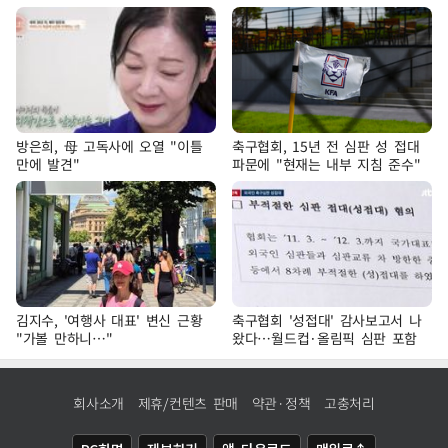
방은희, 母 고독사에 오열 "이틀
축구협회, 15년 전 심판 성 접대
만에 발견"
파문에 "현재는 내부 지침 준수"
김지수, '여행사 대표' 변신 근황
축구협회 '성접대' 감사보고서 나
"가볼 만하니…"
왔다…월드컵·올림픽 심판 포함
회사소개
제휴/컨텐츠 판매
약관·정책
고충처리