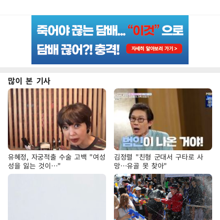
많이 본 기사
유혜정, 자궁적출 수술 고백 "여성
김정렬 "친형 군대서 구타로 사
성을 잃는 것이…"
망…유골 못 찾아"