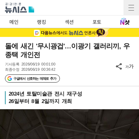
메인
랭킹
섹션
포토
돌에 새긴 '무시광겁'…이광기 갤러리끼, 우
종택 개인전
기사등록
2026/06/19 00:01:00
가
가
최종수정
2026/06/19 00:36:42
구글에서 선호하는 매체로 추가
2024년 토탈미술관 전시 재구성
26일부터 8월 2일까지 개최