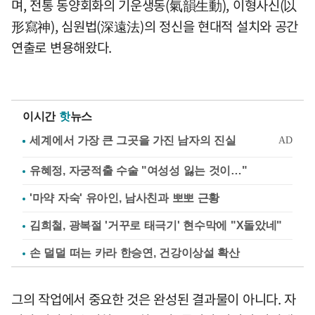
며, 전통 동양회화의 기운생동(氣韻生動), 이형사신(以
形寫神), 심원법(深遠法)의 정신을 현대적 설치와 공간
연출로 변용해왔다.
이시간
핫
뉴스
유혜정, 자궁적출 수술 "여성성 잃는 것이…"
'마약 자숙' 유아인, 남사친과 뽀뽀 근황
김희철, 광복절 '거꾸로 태극기' 현수막에 "X돌았네"
손 덜덜 떠는 카라 한승연, 건강이상설 확산
그의 작업에서 중요한 것은 완성된 결과물이 아니다. 자