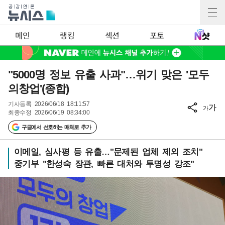
메인
랭킹
섹션
포토
"5000명 정보 유출 사과"…위기 맞은 '모두
의창업'(종합)
기사등록
2026/06/18 18:11:57
가
가
최종수정
2026/06/19 08:34:00
구글에서 선호하는 매체로 추가
이메일, 심사평 등 유출…"문제된 업체 제외 조치"
중기부 "한성숙 장관, 빠른 대처와 투명성 강조"