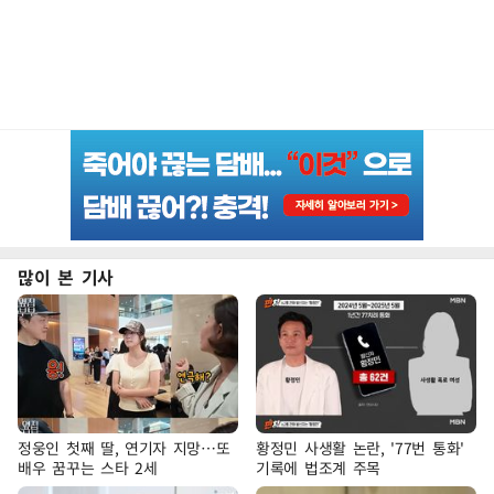
많이 본 기사
정웅인 첫째 딸, 연기자 지망…또
황정민 사생활 논란, '77번 통화'
배우 꿈꾸는 스타 2세
기록에 법조계 주목