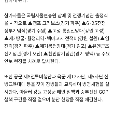
험하게 된다.
참가자들은 국립서울현충원 참배 및 전쟁기념관 출정식
을 시작으로 ▲캠프 그리브스(경기 파주) ▲6·25전쟁
정부기념식(경기 수원) ▲고성 통일전망대(강원 고성)
▲제2땅굴·월정리역·백마고지 전적비(강원 철원) ▲임
진각(경기 파주) ▲애기봉전망대(경기 김포) ▲유엔군초
전기념관(경기 오산) ▲천안함기념관(경기 평택) 등 주요
안보 현장을 차례로 답사한다.
또한 공군 제8전투비행단과 육군 제12사단, 제5사단 신
병교육대대 등을 찾아 장병들과 교류하며 병영체험을 실
시한다. 아울러 강원 고성군 해안 철책과 중부전선 GOP
철책 구간을 직접 걸으며 분단 현장을 직접 체감한다.