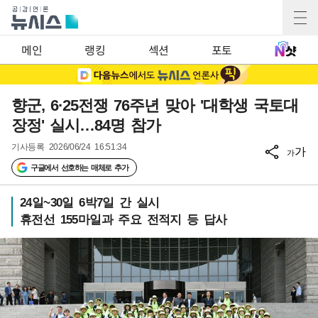
메인
랭킹
섹션
포토
향군, 6·25전쟁 76주년 맞아 '대학생 국토대
장정' 실시…84명 참가
기사등록
2026/06/24 16:51:34
가
가
구글에서 선호하는 매체로 추가
24일~30일 6박7일 간 실시
휴전선 155마일과 주요 전적지 등 답사