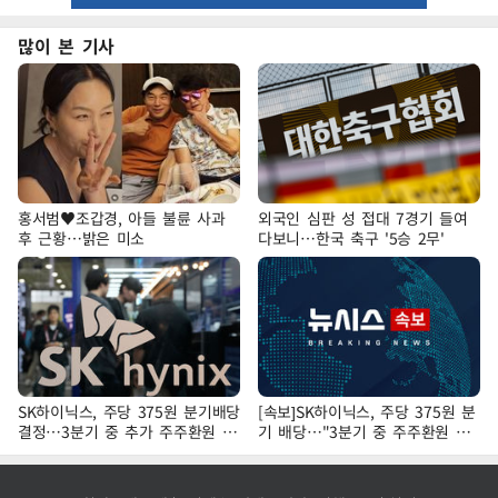
많이 본 기사
홍서범♥조갑경, 아들 불륜 사과
외국인 심판 성 접대 7경기 들여
후 근황…밝은 미소
다보니…한국 축구 '5승 2무'
SK하이닉스, 주당 375원 분기배당
[속보]SK하이닉스, 주당 375원 분
결정…3분기 중 추가 주주환원 발
기 배당…"3분기 중 주주환원 방
표
안 확정"