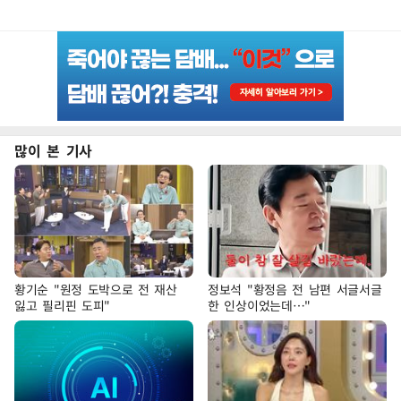
많이 본 기사
황기순 "원정 도박으로 전 재산
정보석 "황정음 전 남편 서글서글
잃고 필리핀 도피"
한 인상이었는데…"