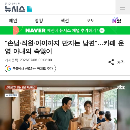
메인
랭킹
섹션
포토
"손님·직원·아이까지 만지는 남편"…카페 운
영 아내의 속앓이
기사등록
2026/07/08 00:08:00
가
가
구글에서 선호하는 매체로 추가