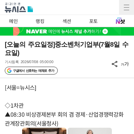
메인
랭킹
섹션
포토
[오늘의 주요일정]중소벤처기업부(7월8일 수
요일)
기사등록
2026/07/08 05:00:00
가
가
구글에서 선호하는 매체로 추가
[서울=뉴시스]
◇1차관
▲08:30 비상경제본부 회의 겸 경제·산업경쟁력강화
관계장관회의(서울청사)