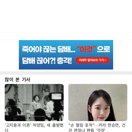
많이 본 기사
'고지용과 이혼' 허양임, 새 출발했
"손 떨림 포착"…카라 한승연, 건
다
강 괜찮나 팬들 '걱정'