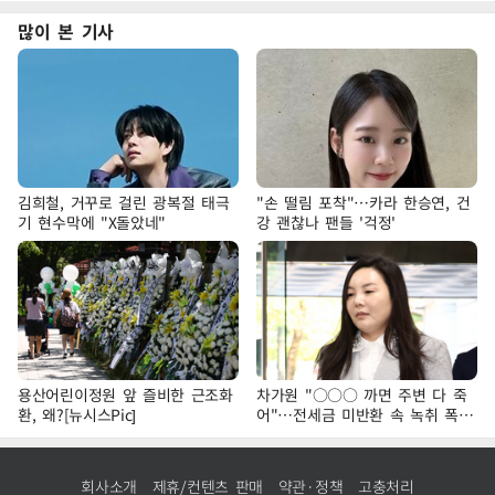
많이 본 기사
김희철, 거꾸로 걸린 광복절 태극
"손 떨림 포착"…카라 한승연, 건
기 현수막에 "X돌았네"
강 괜찮나 팬들 '걱정'
용산어린이정원 앞 즐비한 근조화
차가원 "○○○ 까면 주변 다 죽
환, 왜?[뉴시스Pic]
어"…전세금 미반환 속 녹취 폭로
파장
회사소개
제휴/컨텐츠 판매
약관·정책
고충처리