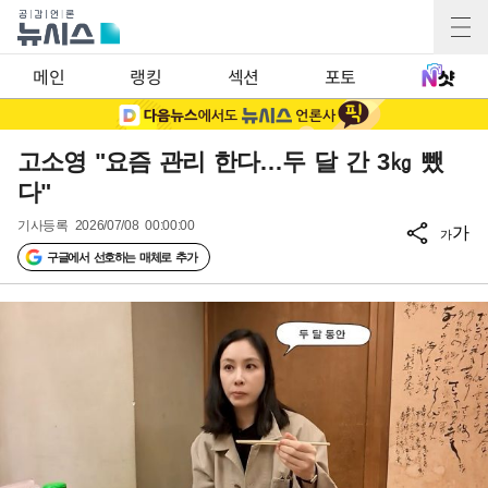
메인
랭킹
섹션
포토
고소영 "요즘 관리 한다…두 달 간 3㎏ 뺐
다"
기사등록
2026/07/08 00:00:00
가
가
구글에서 선호하는 매체로 추가