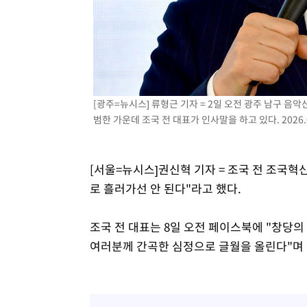
-10017초 전 >
[속보]종합특검, '관저이전 봐주기 감사' 유병호 구속기소
-6617초 전 >
민주 콩고 에볼라환자 4천명 돌파, 4053명 발생 1850명 
-5867초 전 >
[속보]'300억원대 사기 혐의' 차가원 대표 구속 송치
-5061초 전 >
"미 전국적 살모네라 식중독 원인은 멕시코산 할라피뇨"-- 
-3574초 전 >
[속보]경찰·노동부, HL만도 평택사업장 끼임 사망 관련 
[광주=뉴시스] 류형근 기자 = 2일 오전 광주 남구
-3455초 전 >
[속보]합수본, '투표율 허위 입력' 중앙·서울·경기도 선관위
범한 가운데 조국 전 대표가 인사말을 하고 있다. 2026.0
압수수색
[서울=뉴시스]권신혁 기자 = 조국 전 조국혁신
로 흘러가선 안 된다"라고 했다.
조국 전 대표는 8일 오전 페이스북에 "창당
여러분께 간곡한 심정으로 글월을 올린다"며 