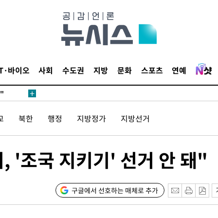
무'
 마쳐
IT·바이오
사회
수도권
지방
문화
스포츠
연예
부장 기소
"
협회
교
북한
행정
지방정가
지방선거
 교수…이
 절차 개시
액
 '조국 지키기' 선거 안 돼"
사망
구글에서 선호하는 매체로 추가
CDC