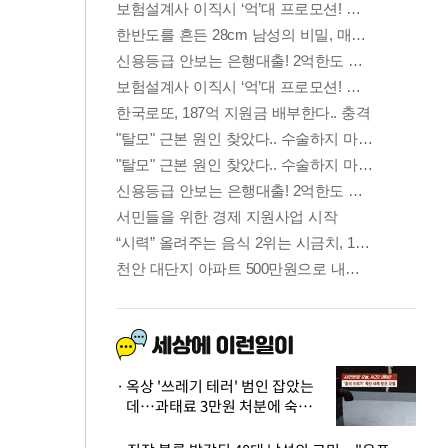
옥상 '쓰레기 테러' 범인 잡았는
데…과태료 3만원 처분에 숙박업
주 허탈