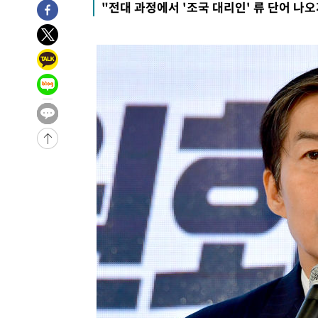
"전대 과정에서 '조국 대리인' 류 단어 나오
-3554초 전 >
[속보]경찰·노동부, HL만도 평택사업장 끼임 사망 관련 
-3435초 전 >
[속보]합수본, '투표율 허위 입력' 중앙·서울·경기도 선관위
압수수색
-30687초 전 >
SK하이닉스, 용인·청주 팹에 54조 투자…"AI 메모리 수
응"
-27543초 전 >
여자배구 이재영·이다영 자매, 아제르바이잔 투란VC 입
-26796초 전 >
외국인 심판 성 접대 7경기 들여다보니…한국 축구 '5승 2
-26530초 전 >
[속보]코스닥, 2.86포인트(0.36%) 내린 798.81마감
-26483초 전 >
[속보]코스피, 6200선 약보합…0.60% 내린 6258.77에
-26463초 전 >
[속보]원·달러 환율, 7.7원 내린 1416.1원 마감
-26352초 전 >
[속보] 노원서 40.1도 관측…서울, 2018년 이후 첫 40도
-23442초 전 >
[속보]종합특검, '계엄 수용공간 확보' 신용해 前교정본
-22315초 전 >
외신들도 주목한 韓축구 파문…"국민적 공분에 수사 재개
-22286초 전 >
11시간 압수수색에 성접대 파문까지…'쑥대밭' 된 축구
-21308초 전 >
[속보]규제합리화위원회 부위원장에 김태유 서울대 공대
병태 후임
-17666초 전 >
[속보]국힘 윤리위, '돌려차기 발언' 진종오·서범수 징계
-12991초 전 >
[속보] 7월 중국 수출 23.9%↑ 수입 27.5%↑…무역총
25.3%↑
-10151초 전 >
[속보]'채상병 순직 책임' 임성근, 항소심도 징역 3년