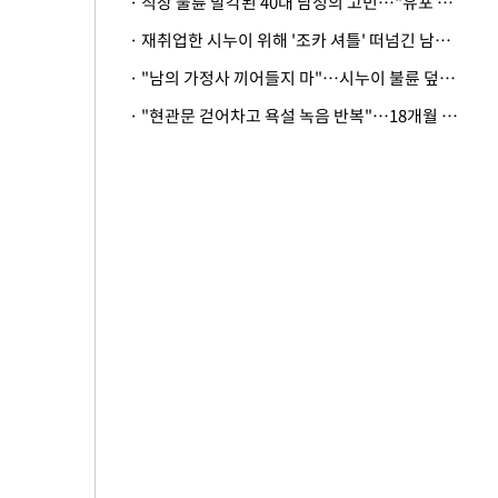
· 직장 불륜 발각된 40대 남성의 고민…"유포 동료 명예훼손·협박죄 고소 가능할까"
· 재취업한 시누이 위해 '조카 셔틀' 떠넘긴 남편…아내 "난 못한다"
· "남의 가정사 끼어들지 마"…시누이 불륜 덮으려는 남편에 억울한 아내
· "현관문 걷어차고 욕설 녹음 반복"…18개월 아기 키우는 집 뒤흔든 '앞집의 비극'