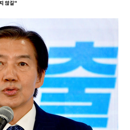
지 않길"
압수수색
 등 9곳
요 선제 대
단
무'
 마쳐
부장 기소
"
협회
 교수…이
 절차 개시
액