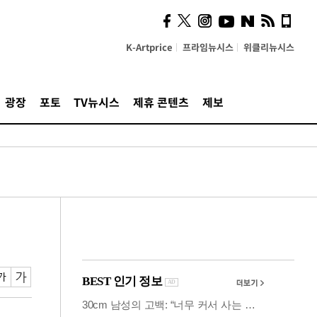
시, 스마트폰 액세서리에
NFC 더했다
K-Artprice
프라임뉴시스
위클리뉴시스
광장
포토
TV뉴시스
제휴 콘텐츠
제보