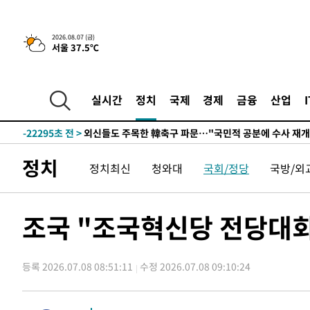
-26776초 전 >
외국인 심판 성 접대 7경기 들여다보니…한국 축구 '5승 2
-26510초 전 >
[속보]코스닥, 2.86포인트(0.36%) 내린 798.81마감
2026.08.07 (금)
서울 37.5℃
-26463초 전 >
[속보]코스피, 6200선 약보합…0.60% 내린 6258.77에
-26443초 전 >
[속보]원·달러 환율, 7.7원 내린 1416.1원 마감
-26332초 전 >
[속보] 노원서 40.1도 관측…서울, 2018년 이후 첫 40도
실시간
정치
국제
경제
금융
산업
-23422초 전 >
[속보]종합특검, '계엄 수용공간 확보' 신용해 前교정본
-22295초 전 >
외신들도 주목한 韓축구 파문…"국민적 공분에 수사 재개
-22266초 전 >
11시간 압수수색에 성접대 파문까지…'쑥대밭' 된 축구
정치
정치최신
청와대
국회/정당
국방/외
-21288초 전 >
[속보]규제합리화위원회 부위원장에 김태유 서울대 공대
병태 후임
-17646초 전 >
[속보]국힘 윤리위, '돌려차기 발언' 진종오·서범수 징계
-12971초 전 >
[속보] 7월 중국 수출 23.9%↑ 수입 27.5%↑…무역총
조국 "조국혁신당 전당대회,
25.3%↑
-10131초 전 >
[속보]'채상병 순직 책임' 임성근, 항소심도 징역 3년
-9997초 전 >
[속보]종합특검, '관저이전 봐주기 감사' 유병호 구속기소
등록 2026.07.08 08:51:11
수정 2026.07.08 09:10:24
-6597초 전 >
민주 콩고 에볼라환자 4천명 돌파, 4053명 발생 1850명 
-5847초 전 >
[속보]'300억원대 사기 혐의' 차가원 대표 구속 송치
-5041초 전 >
"미 전국적 살모네라 식중독 원인은 멕시코산 할라피뇨"-- 