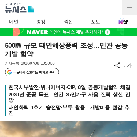
메인
랭킹
섹션
포토
500㎿ 규모 태안해상풍력 조성…민관 공동
개발 협약
기사등록
2026/07/08 10:00:00
가
가
구글에서 선호하는 매체로 추가
한국서부발전·뷔나에너지·CIP, 8일 공동개발협약 체결
2030년 준공 목표…연간 35만가구 사용 전력 생산 전
망
태안화력 1호기 송전망·부두 활용…개발비용 절감 추
진