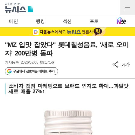
메인
랭킹
섹션
포토
"MZ 입맛 잡았다" 롯데칠성음료, '새로 오미
자' 200만병 돌파
기사등록
2026/07/08 09:17:56
가
가
구글에서 선호하는 매체로 추가
소비자 접점 마케팅으로 브랜드 인지도 확대…과일맛
새로 매출 27%↑