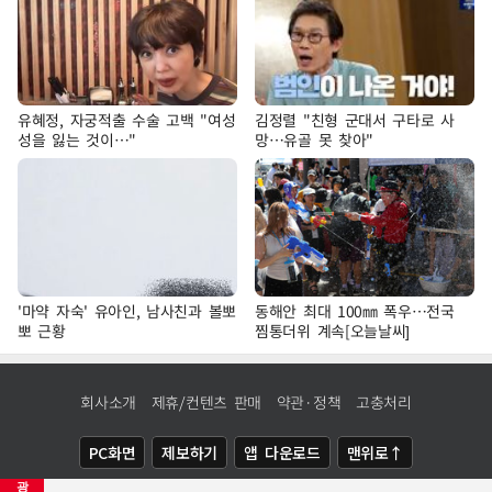
유혜정, 자궁적출 수술 고백 "여성
김정렬 "친형 군대서 구타로 사
성을 잃는 것이…"
망…유골 못 찾아"
'마약 자숙' 유아인, 남사친과 볼뽀
동해안 최대 100㎜ 폭우…전국
뽀 근황
찜통더위 계속[오늘날씨]
회사소개
제휴/컨텐츠 판매
약관·정책
고충처리
PC화면
제보하기
앱 다운로드
맨위로↑
광