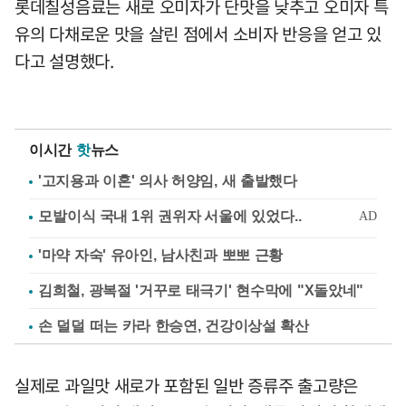
롯데칠성음료는 새로 오미자가 단맛을 낮추고 오미자 특
유의 다채로운 맛을 살린 점에서 소비자 반응을 얻고 있
다고 설명했다.
이시간
핫
뉴스
'고지용과 이혼' 의사 허양임, 새 출발했다
'마약 자숙' 유아인, 남사친과 뽀뽀 근황
김희철, 광복절 '거꾸로 태극기' 현수막에 "X돌았네"
손 덜덜 떠는 카라 한승연, 건강이상설 확산
실제로 과일맛 새로가 포함된 일반 증류주 출고량은