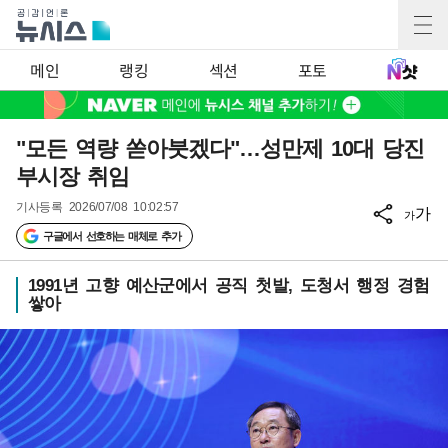
메인
랭킹
섹션
포토
"모든 역량 쏟아붓겠다"…성만제 10대 당진
부시장 취임
기사등록
2026/07/08 10:02:57
가
가
구글에서 선호하는 매체로 추가
1991년 고향 예산군에서 공직 첫발, 도청서 행정 경험
쌓아