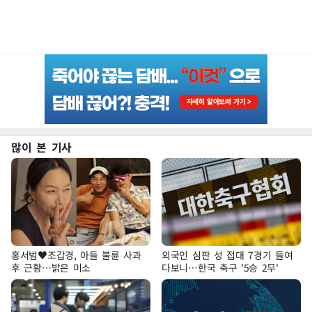
많이 본 기사
홍서범♥조갑경, 아들 불륜 사과
외국인 심판 성 접대 7경기 들여
후 근황…밝은 미소
다보니…한국 축구 '5승 2무'