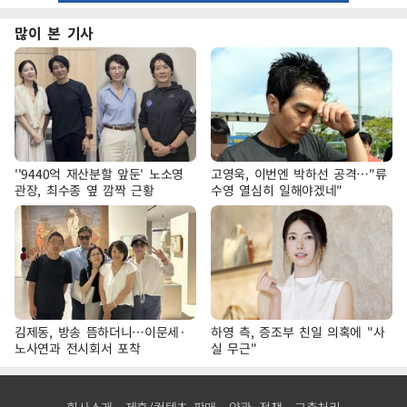
많이 본 기사
''9440억 재산분할 앞둔' 노소영
고영욱, 이번엔 박하선 공격…"류
관장, 최수종 옆 깜짝 근황
수영 열심히 일해야겠네"
김제동, 방송 뜸하더니…이문세·
하영 측, 증조부 친일 의혹에 "사
노사연과 전시회서 포착
실 무근"
회사소개
제휴/컨텐츠 판매
약관·정책
고충처리