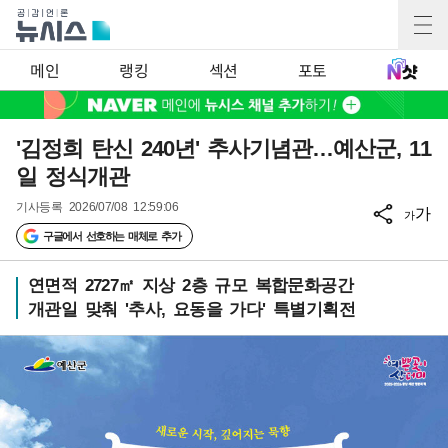
메인
랭킹
섹션
포토
'김정희 탄신 240년' 추사기념관…예산군, 11
일 정식개관
기사등록
2026/07/08 12:59:06
가
가
구글에서 선호하는 매체로 추가
연면적 2727㎡ 지상 2층 규모 복합문화공간
개관일 맞춰 '추사, 요동을 가다' 특별기획전