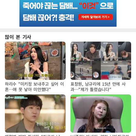
많이 본 기사
하리수 "미키정 보내주고 싶어 이
표창원, 남규리에 15년 만에 사
혼…애 못 낳아 미안했다"
과…"제가 틀렸습니다"