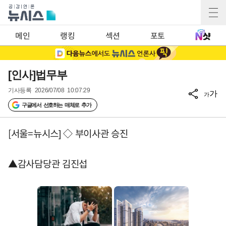
메인
랭킹
섹션
포토
[인사]법무부
기사등록
2026/07/08 10:07:29
가
가
구글에서 선호하는 매체로 추가
[서울=뉴시스] ◇ 부이사관 승진
▲감사담당관 김진섭