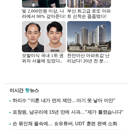
이시간
핫
뉴스
하리수 "이혼 내가 먼저 제안…아기 못 낳아 미안"
표창원, 남규리에 15년 만에 사과…"제가 틀렸습니다"
손 묶인채 물속에… 女유튜버, UDT 훈련 완벽 소화