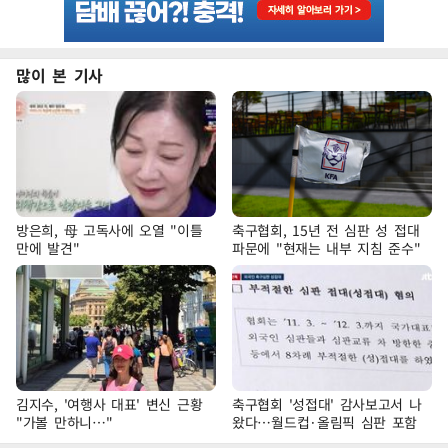
많이 본 기사
방은희, 母 고독사에 오열 "이틀
축구협회, 15년 전 심판 성 접대
만에 발견"
파문에 "현재는 내부 지침 준수"
김지수, '여행사 대표' 변신 근황
축구협회 '성접대' 감사보고서 나
"가볼 만하니…"
왔다…월드컵·올림픽 심판 포함