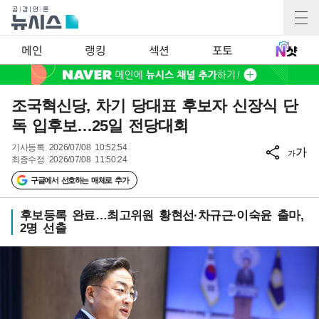
메인
랭킹
섹션
포토
조국혁신당, 차기 당대표 후보자 신장식 단
독 입후보…25일 전당대회
기사등록
2026/07/08 10:52:54
가
가
최종수정
2026/07/08 11:50:24
구글에서 선호하는 매체로 추가
후보등록 완료…최고위원 황현선·차규근·이숙윤 출마,
2명 선출