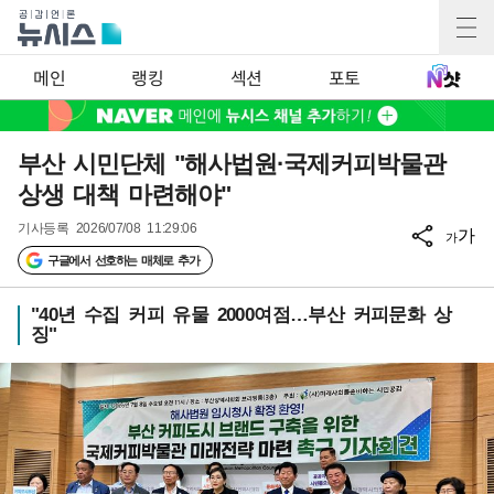
메인
랭킹
섹션
포토
부산 시민단체 "해사법원·국제커피박물관
상생 대책 마련해야"
기사등록
2026/07/08 11:29:06
가
가
구글에서 선호하는 매체로 추가
"40년 수집 커피 유물 2000여점…부산 커피문화 상
징"