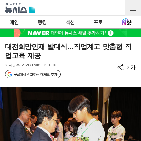
메인
랭킹
섹션
포토
대전희망인재 발대식…직업계고 맞춤형 직
업교육 제공
기사등록
2026/07/08 13:16:10
가
가
구글에서 선호하는 매체로 추가