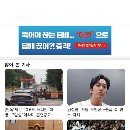
많이 본 기사
[단독]체온 40.6도 쓰러진 해
김성원, 오늘 모친상…슬픔 속 빈
병…"엄살"이라며 훈련강요
소 지켜