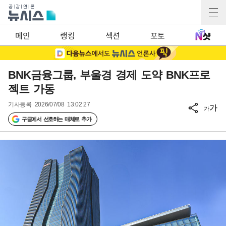
메인
랭킹
섹션
포토
BNK금융그룹, 부울경 경제 도약 BNK프로
젝트 가동
기사등록
2026/07/08 13:02:27
가
가
구글에서 선호하는 매체로 추가