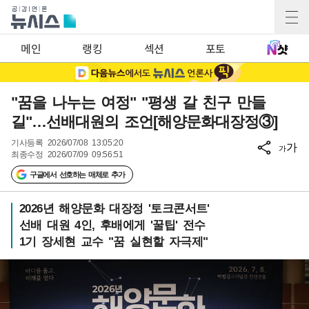
메인
랭킹
섹션
포토
"꿈을 나누는 여정" "평생 갈 친구 만들
길"…선배대원의 조언[해양문화대장정③]
기사등록
2026/07/08 13:05:20
가
가
최종수정
2026/07/09 09:56:51
구글에서 선호하는 매체로 추가
2026년 해양문화 대장정 '토크콘서트'
선배 대원 4인, 후배에게 '꿀팁' 전수
1기 장세현 교수 "꿈 실현할 자극제"