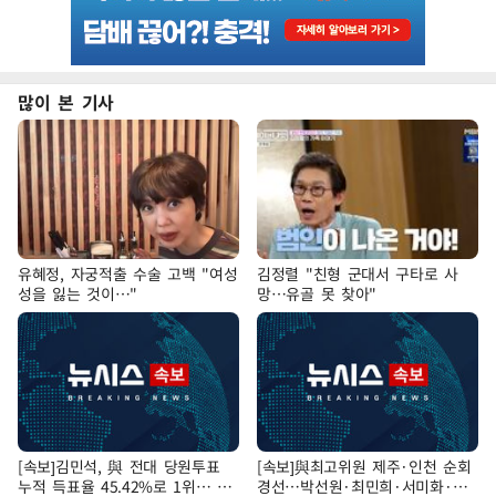
많이 본 기사
유혜정, 자궁적출 수술 고백 "여성
김정렬 "친형 군대서 구타로 사
성을 잃는 것이…"
망…유골 못 찾아"
[속보]김민석, 與 전대 당원투표
[속보]與최고위원 제주·인천 순회
누적 득표율 45.42%로 1위… 정
경선…박선원·최민희·서미화·한