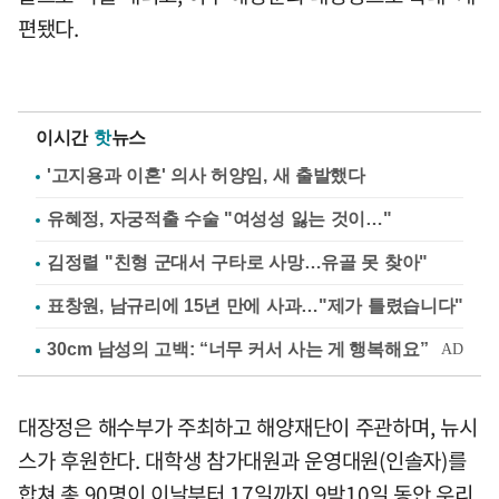
편됐다.
이시간
핫
뉴스
'고지용과 이혼' 의사 허양임, 새 출발했다
유혜정, 자궁적출 수술 "여성성 잃는 것이…"
김정렬 "친형 군대서 구타로 사망…유골 못 찾아"
표창원, 남규리에 15년 만에 사과…"제가 틀렸습니다"
대장정은 해수부가 주최하고 해양재단이 주관하며, 뉴시
스가 후원한다. 대학생 참가대원과 운영대원(인솔자)를
합쳐 총 90명이 이날부터 17일까지 9박10일 동안 우리