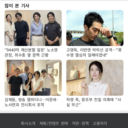
많이 본 기사
''9440억 재산분할 앞둔' 노소영
고영욱, 이번엔 박하선 공격…"류
관장, 최수종 옆 깜짝 근황
수영 열심히 일해야겠네"
김제동, 방송 뜸하더니…이문세·
하영 측, 증조부 친일 의혹에 "사
노사연과 전시회서 포착
실 무근"
회사소개
제휴/컨텐츠 판매
약관·정책
고충처리