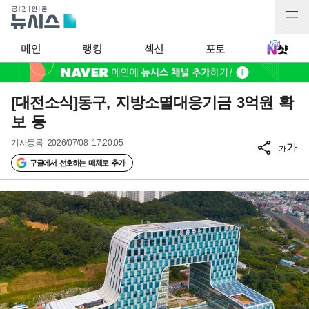
메인
랭킹
섹션
포토
[대전소식]동구, 지방소멸대응기금 3억원 확
보 등
기사등록
2026/07/08 17:20:05
가
가
구글에서 선호하는 매체로 추가