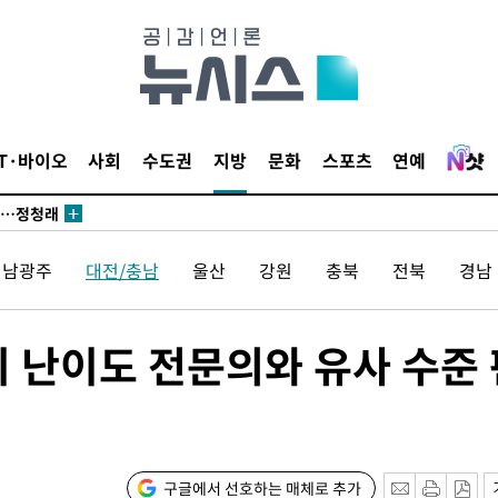
데뷔전
되길"
시작'
IT·바이오
사회
수도권
지방
문화
스포츠
연예
승리…정청래
청래
청래 승리
전남광주
대전/충남
울산
강원
충북
전북
경남
7%·정청래
2%·김민석
0.30%
치 난이도 전문의와 유사 수준 
차에 첫 정
종합)
구글에서 선호하는 매체로 추가