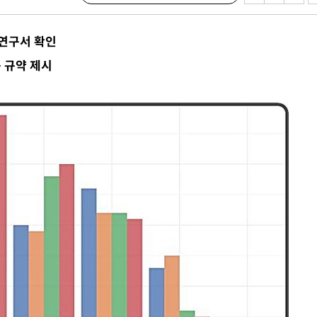
'
 연구서 확인
종합)
종합)
용 규약 제시
데뷔전
되길"
시작'
승리…정청래
청래
청래 승리
7%·정청래
2%·김민석
0.30%