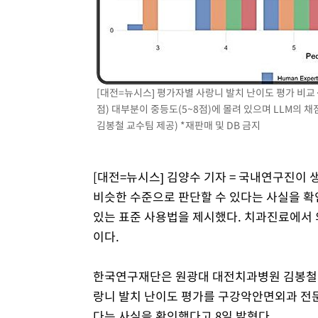
-12862초 전 >
"일본축구협회, 대한축구협회 성 접대 의혹 심판 조사"
-5504초 전 >
[속보]장은수, KLPGA 제주삼다수 역전 우승…데뷔 10년 
상
-869초 전 >
"얼마나 더웠으면"…안동 물길공원서 헤엄친 구렁이 '소동'
-796초 전 >
손흥민, 68분 뛰고 2경기 침묵…LAFC, 톨루카에 1-0 승리(
-68초 전 >
'2경기 연속 침묵' 손흥민, 톨루카전 68분만 뛰고 슈팅 0개
[대전=뉴시스] 평가자별 사랑니 발치 난이도 평가 비교·
19분 전 >
이강인, 오늘 서울서 AT마드리드 입단식…'전례 없는 특급대우
점) 대부분이 중등도(5~8점)에 몰려 있으며 LLM의
김봉철 교수팀 제공) *재판매 및 DB 금지
[대전=뉴시스] 김양수 기자 = 국내연구진이 
비슷한 수준으로 판단할 수 있다는 사실을 확
있는 표준 사용법을 제시했다. 치과진료에서 
이다.
한국연구재단은 원광대 대전치과병원 김봉철 교
랑니 발치 난이도 평가를 구강악안면외과 전문
다는 사실을 확인했다고 8일 밝혔다.