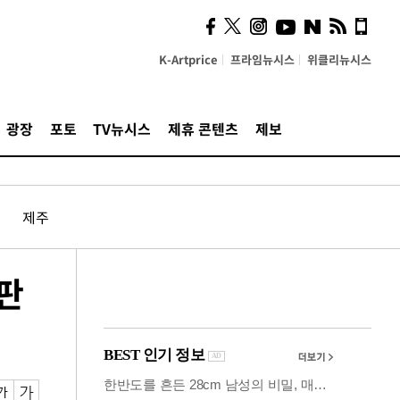
사이 해답 찾았죠"…알을
깨고 나온 '초자아'
K-Artprice
프라임뉴시스
위클리뉴시스
광장
포토
TV뉴시스
제휴 콘텐츠
제보
제주
판