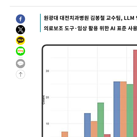
-48초 전 >
'2경기 연속 침묵' 손흥민, 톨루카전 68분만 뛰고 슈팅 0개
20분 전 >
이강인, 오늘 서울서 AT마드리드 입단식…'전례 없는 특급대우
원광대 대전치과병원 김봉철 교수팀, LLM
-29635초 전 >
이강인, 5만 관중 앞 ATM 데뷔…뜨거운 응원 속 새출발(
-29391초 전 >
'AT마드리드 7번' 이강인 데뷔전…맨시티에 1-3 역전패(
의료보조 도구·임상 활용 위한 AI 표준 사
-27130초 전 >
'AT마드리드 7번' 이강인, 맨시티 상대로 비공식 데뷔전
-26632초 전 >
[속보]'AT마드리드 7번' 이강인, 맨시티 상대로 비공식 
-24696초 전 >
네타냐후, 트럼프의 가자 평화 2차 15개조 평화안 '거부'
-21292초 전 >
이강인 ATM 입단식에 '상암벌 들썩'…"세계적인 선수 
-20288초 전 >
태풍 돌핀, 중 저장성 타이저우시 해안에 상륙 (1보)
-17634초 전 >
AT마드리드 데뷔 앞둔 이강인, 맨시티전 선발 대신 '벤치 
-16264초 전 >
[속보]與 강원·TK 당원투표 합산 김민석 48.54%로 
44.40%
-15598초 전 >
與 강원·TK 당원투표 합산 김민석 46.01%로 승리…정
44.53%
-15438초 전 >
[속보]與전대 권리당원투표…강원·경북 김민석, 대구 정
-15245초 전 >
[속보]與 당대표 경선, 경북 권리당원 투표 김민석 47.3
45.71%
-15147초 전 >
[속보]與 당대표 경선, 대구 권리당원 투표 정청래 47.8
46.35%
-14944초 전 >
[속보]與 당대표 경선, 강원 권리당원 투표 김민석 승리…5
득표