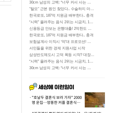
"호날두 결혼식 보러 가자" 2000
명 운집…엉뚱한 커플 결혼식에
'황당'