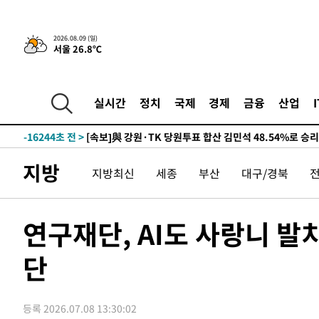
-27110초 전 >
'AT마드리드 7번' 이강인, 맨시티 상대로 비공식 데뷔전
-26612초 전 >
[속보]'AT마드리드 7번' 이강인, 맨시티 상대로 비공식 
-24676초 전 >
네타냐후, 트럼프의 가자 평화 2차 15개조 평화안 '거부'
2026.08.09 (일)
서울 26.8℃
-21272초 전 >
이강인 ATM 입단식에 '상암벌 들썩'…"세계적인 선수 
-20268초 전 >
태풍 돌핀, 중 저장성 타이저우시 해안에 상륙 (1보)
-17614초 전 >
AT마드리드 데뷔 앞둔 이강인, 맨시티전 선발 대신 '벤치 
실시간
정치
국제
경제
금융
산업
-16244초 전 >
[속보]與 강원·TK 당원투표 합산 김민석 48.54%로 
44.40%
-15578초 전 >
與 강원·TK 당원투표 합산 김민석 46.01%로 승리…정
44.53%
-15418초 전 >
[속보]與전대 권리당원투표…강원·경북 김민석, 대구 정
지방
지방최신
세종
부산
대구/경북
-15225초 전 >
[속보]與 당대표 경선, 경북 권리당원 투표 김민석 47.3
45.71%
-15127초 전 >
[속보]與 당대표 경선, 대구 권리당원 투표 정청래 47.8
46.35%
-14924초 전 >
[속보]與 당대표 경선, 강원 권리당원 투표 김민석 승리…5
연구재단, AI도 사랑니 발
득표
-12842초 전 >
"일본축구협회, 대한축구협회 성 접대 의혹 심판 조사"
단
-5484초 전 >
[속보]장은수, KLPGA 제주삼다수 역전 우승…데뷔 10년 
상
-849초 전 >
"얼마나 더웠으면"…안동 물길공원서 헤엄친 구렁이 '소동'
-776초 전 >
손흥민, 68분 뛰고 2경기 침묵…LAFC, 톨루카에 1-0 승리(
등록 2026.07.08 13:30:02