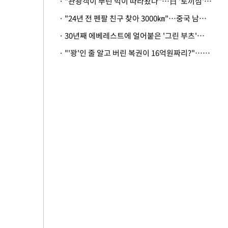
· "관광객이 뿌린 먹이 따라왔나"…日 '토끼섬' 멧돼지, 토끼까지 사냥
· "24년 전 펜팔 친구 찾아 3000㎞"…중국 남성 사연에 '뭉클'
· 30년째 에베레스트에 얼어붙은 '그린 부츠'…드디어 가족 품으로
· "'꽝'인 줄 알고 버린 복권이 16억원짜리?"…극적으로 되찾은 사연