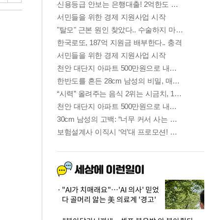
"AI가 치매래요"…'AI 의사' 믿었
다 골머리 앓는 美 의료계 '경고'