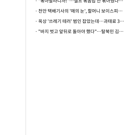
· "볶아달라니까!"…셀프 볶음밥 안 볶아줬다고 사장 폭행한 손님
· 천안 택배기사의 '매의 눈', 할머니 보이스피싱 피해 막아
· 옥상 '쓰레기 테러' 범인 잡았는데…과태료 3만원 처분에 숙박업주 허탈
· "바지 벗고 앞뒤로 돌아야 했다"…탈북민 김서아, 기쁨조 검사 수치심 회상