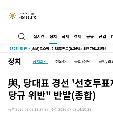
-23181초 전 >
[속보]이 대통령, '호우피해' 안동·의성 관할 4개 면 특
선포
-23144초 전 >
[단독]중수청 지원 검사들, 정원 초과 시 낮은 계급 임용
2026.08.07 (금)
서울 33.8℃
갈 수도
-21115초 전 >
낮 최고 37도 찜통더위…곳곳 소나기·강원 많은 비[내일
-19421초 전 >
SK하이닉스, 용인·청주 팹에 54조 투자…"AI 메모리 수
응"
-16277초 전 >
여자배구 이재영·이다영 자매, 아제르바이잔 투란VC 입
실시간
정치
국제
경제
금융
산업
-15530초 전 >
외국인 심판 성 접대 7경기 들여다보니…한국 축구 '5승 2
-15264초 전 >
[속보]코스닥, 2.86포인트(0.36%) 내린 798.81마감
-15217초 전 >
[속보]코스피, 6200선 약보합…0.60% 내린 6258.77에
정치
정치최신
청와대
국회/정당
국방/외
-15197초 전 >
[속보]원·달러 환율, 7.7원 내린 1416.1원 마감
-15086초 전 >
[속보] 노원서 40.1도 관측…서울, 2018년 이후 첫 40도
-12176초 전 >
[속보]종합특검, '계엄 수용공간 확보' 신용해 前교정본
與, 당대표 경선 '선호투
-11049초 전 >
외신들도 주목한 韓축구 파문…"국민적 공분에 수사 재개
당규 위반" 반발(종합)
-11020초 전 >
11시간 압수수색에 성접대 파문까지…'쑥대밭' 된 축구
-10042초 전 >
[속보]규제합리화위원회 부위원장에 김태유 서울대 공대
병태 후임
-6400초 전 >
[속보]국힘 윤리위, '돌려차기 발언' 진종오·서범수 징계 
등록 2026.07.08 13:37:26
수정 2026.07.08 14:50:38
-1725초 전 >
[속보] 7월 중국 수출 23.9%↑ 수입 27.5%↑…무역총액 