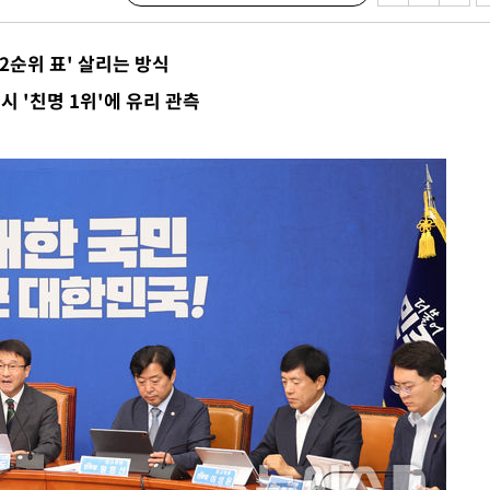
2순위 표' 살리는 방식
쪽 아웃바
 '친명 1위'에 유리 관측
 하향
별재난지역
…희망지 못
날씨]
요 선제 대
단
무'
 마쳐
부장 기소
"