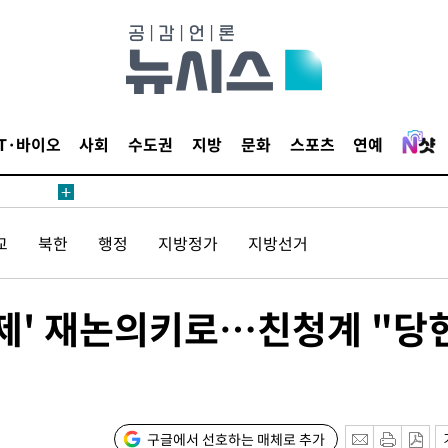
별재난지역
…희망지 못
날씨]
요 선제 대
단
IT·바이오
사회
수도권
지방
문화
스포츠
연예
무'
 마쳐
교
북한
행정
지방정가
지방선거
부장 기소
표제' 재논의키로…친청계 "당
"
협회
 교수…이
절차 개시
구글에서 선호하는 매체로 추가
25.3%↑