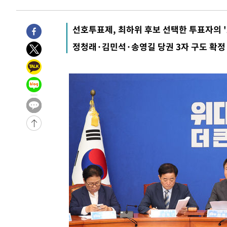
18분 전 >
[속보]'채상병 순직 책임' 임성근, 항소심도 징역 3년
20분 전 >
[속보]종합특검, '관저이전 봐주기 감사' 유병호 구속기소
선호투표제, 최하위 후보 선택한 투표자의 '
-31669초 전 >
이란, "오만과 '중앙 단일 루트' 합의…북쪽 인바운드·남
정청래·김민석·송영길 당권 3자 구도 확정 시
운드는 임시"
-23237초 전 >
"낮 기온 소폭 하락"…수도권 폭염중대경보, 폭염경보로
-23201초 전 >
[속보]이 대통령, '호우피해' 안동·의성 관할 4개 면 특
선포
-23164초 전 >
[단독]중수청 지원 검사들, 정원 초과 시 낮은 계급 임용
갈 수도
-21135초 전 >
낮 최고 37도 찜통더위…곳곳 소나기·강원 많은 비[내일
-19441초 전 >
SK하이닉스, 용인·청주 팹에 54조 투자…"AI 메모리 수
응"
-16297초 전 >
여자배구 이재영·이다영 자매, 아제르바이잔 투란VC 입
-15550초 전 >
외국인 심판 성 접대 7경기 들여다보니…한국 축구 '5승 2
-15284초 전 >
[속보]코스닥, 2.86포인트(0.36%) 내린 798.81마감
-15237초 전 >
[속보]코스피, 6200선 약보합…0.60% 내린 6258.77에
-15217초 전 >
[속보]원·달러 환율, 7.7원 내린 1416.1원 마감
-15106초 전 >
[속보] 노원서 40.1도 관측…서울, 2018년 이후 첫 40도
-12196초 전 >
[속보]종합특검, '계엄 수용공간 확보' 신용해 前교정본
-11069초 전 >
외신들도 주목한 韓축구 파문…"국민적 공분에 수사 재개