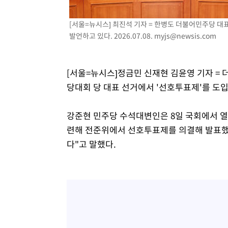
-11040초 전 >
11시간 압수수색에 성접대 파문까지…'쑥대밭' 된 축구
[서울=뉴시스] 최진석 기자 = 한병도 더불어민주당 
-10062초 전 >
[속보]규제합리화위원회 부위원장에 김태유 서울대 공대
발언하고 있다. 2026.07.08.
myjs@newsis.com
병태 후임
-6420초 전 >
[속보]국힘 윤리위, '돌려차기 발언' 진종오·서범수 징계 
-1745초 전 >
[속보] 7월 중국 수출 23.9%↑ 수입 27.5%↑…무역총액 
18분 전 >
[속보]'채상병 순직 책임' 임성근, 항소심도 징역 3년
[서울=뉴시스]정금민 신재현 김윤영 기자 =
20분 전 >
[속보]종합특검, '관저이전 봐주기 감사' 유병호 구속기소
당대회 당 대표 선거에서 '선호투표제'를 도
강준현 민주당 수석대변인은 8일 국회에서 열
련해 전준위에서 선호투표제를 의결해 발표했지
다"고 말했다.