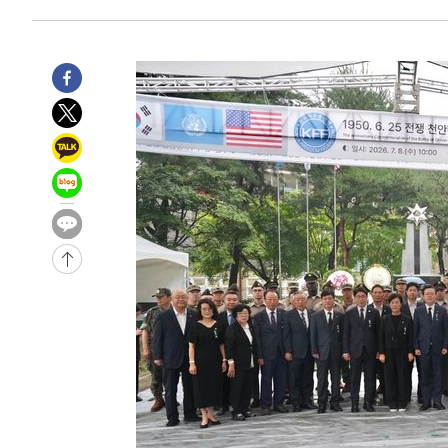
2시간 전 >
[속보]원·달러 환율, 7.7원 내린 1416.1원 마감
2시간 전 >
[속보] 노원서 40.1도 관측…서울, 2018년 이후 첫 40도
3시간 전 >
[속보]종합특검, '계엄 수용공간 확보' 신용해 前교정본부장 
3시간 전 >
외신들도 주목한 韓축구 파문…"국민적 공분에 수사 재개"
3시간 전 >
11시간 압수수색에 성접대 파문까지…'쑥대밭' 된 축구협회
3시간 전 >
[속보]규제합리화위원회 부위원장에 김태유 서울대 공대 교
후임
-15803초 전 >
이강인, 폭염 속 AT마드리드 첫 훈련…80명 식사 대접까
-12942초 전 >
미 사업체 일자리, 7월에 2.3만개 순감하고 그 전 2개월 1
하향수정 (2보)
-12390초 전 >
[속보] 미 사업체, 일자리 7월에 2.3만 개 줄어…실업률은
↓
-8253초 전 >
[속보]이 대통령 "부동산 공급 기존 사고방식 매달리지 말
실천"
-7338초 전 >
이란, "오만과 '중앙 단일 루트' 합의…북쪽 인바운드·남
드는 임시"
18분 전 >
"낮 기온 소폭 하락"…수도권 폭염중대경보, 폭염경보로 하향
18분 전 >
[속보]이 대통령, '호우피해' 안동·의성 관할 4개 면 특별재난
19분 전 >
[단독]중수청 지원 검사들, 정원 초과 시 낮은 계급 임용…희망지
도
53분 전 >
낮 최고 37도 찜통더위…곳곳 소나기·강원 많은 비[내일날씨]
1시간 전 >
SK하이닉스, 용인·청주 팹에 54조 투자…"AI 메모리 수요 