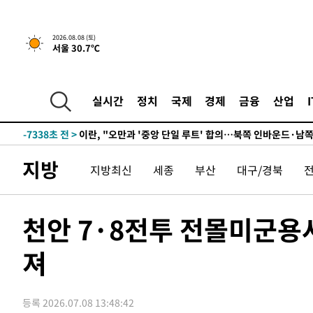
3시간 전 >
[속보]규제합리화위원회 부위원장에 김태유 서울대 공대 교
후임
2026.08.08 (토)
-15803초 전 >
이강인, 폭염 속 AT마드리드 첫 훈련…80명 식사 대접까
서울 30.7℃
-12942초 전 >
미 사업체 일자리, 7월에 2.3만개 순감하고 그 전 2개월 1
하향수정 (2보)
-12390초 전 >
[속보] 미 사업체, 일자리 7월에 2.3만 개 줄어…실업률은
↓
-8253초 전 >
[속보]이 대통령 "부동산 공급 기존 사고방식 매달리지 말
실시간
정치
국제
경제
금융
산업
실천"
-7338초 전 >
이란, "오만과 '중앙 단일 루트' 합의…북쪽 인바운드·남
드는 임시"
18분 전 >
"낮 기온 소폭 하락"…수도권 폭염중대경보, 폭염경보로 하향
18분 전 >
[속보]이 대통령, '호우피해' 안동·의성 관할 4개 면 특별재난
지방
지방최신
세종
부산
대구/경북
19분 전 >
[단독]중수청 지원 검사들, 정원 초과 시 낮은 계급 임용…희망지
도
53분 전 >
낮 최고 37도 찜통더위…곳곳 소나기·강원 많은 비[내일날씨]
1시간 전 >
SK하이닉스, 용인·청주 팹에 54조 투자…"AI 메모리 수요 
천안 7·8전투 전몰미군용
2시간 전 >
여자배구 이재영·이다영 자매, 아제르바이잔 투란VC 입단
져
2시간 전 >
외국인 심판 성 접대 7경기 들여다보니…한국 축구 '5승 2무'
2시간 전 >
[속보]코스닥, 2.86포인트(0.36%) 내린 798.81마감
2시간 전 >
[속보]코스피, 6200선 약보합…0.60% 내린 6258.77에 마
등록 2026.07.08 13:48:42