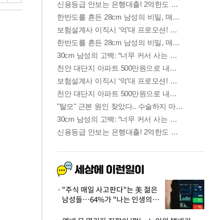
"주식 매일 사고판다"는 美 젊은
남성들…64%가 "나는 인생의
패배자“