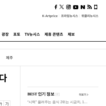
시, 스마트폰 액세서리에
NFC 더했다
K-Artprice
프라임뉴시스
위클리뉴시스
광장
포토
TV뉴시스
제휴 콘텐츠
제보
제주
 다