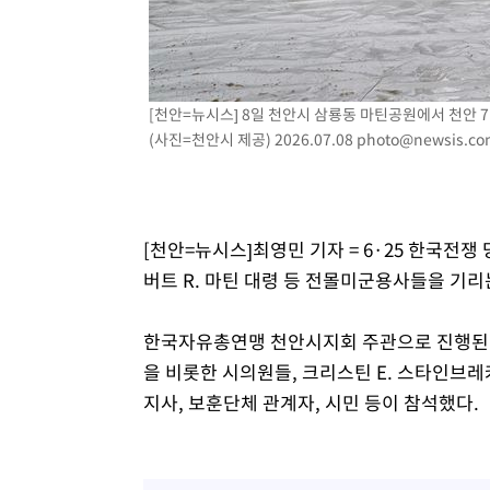
2시간 전 >
여자배구 이재영·이다영 자매, 아제르바이잔 투란VC 입단
2시간 전 >
외국인 심판 성 접대 7경기 들여다보니…한국 축구 '5승 2무'
2시간 전 >
[속보]코스닥, 2.86포인트(0.36%) 내린 798.81마감
2시간 전 >
[속보]코스피, 6200선 약보합…0.60% 내린 6258.77에 마
[천안=뉴시스] 8일 천안시 삼룡동 마틴공원에서 천안 
2시간 전 >
[속보]원·달러 환율, 7.7원 내린 1416.1원 마감
(사진=천안시 제공) 2026.07.08
photo@newsis.co
2시간 전 >
[속보] 노원서 40.1도 관측…서울, 2018년 이후 첫 40도
3시간 전 >
[속보]종합특검, '계엄 수용공간 확보' 신용해 前교정본부장 
3시간 전 >
외신들도 주목한 韓축구 파문…"국민적 공분에 수사 재개"
[천안=뉴시스]최영민 기자 = 6·25 한국전쟁
3시간 전 >
11시간 압수수색에 성접대 파문까지…'쑥대밭' 된 축구협회
버트 R. 마틴 대령 등 전몰미군용사들을 기
3시간 전 >
[속보]규제합리화위원회 부위원장에 김태유 서울대 공대 교
후임
한국자유총연맹 천안시지회 주관으로 진행된 
을 비롯한 시의원들, 크리스틴 E. 스타인브
지사, 보훈단체 관계자, 시민 등이 참석했다.