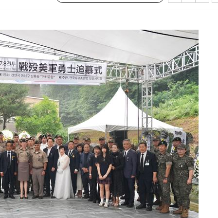
기소
수…이병태
지(종합)
0.3만개
 4.1%로
고 과감히
쪽 아웃바운
지역 선포
 못 갈 수
선제 대응"