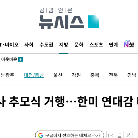
수…이병태
지(종합)
0.3만개
 4.1%로
고 과감히
IT·바이오
사회
수도권
지방
문화
스포츠
연예
쪽 아웃바운
지역 선포
전남광주
대전/충남
울산
강원
충북
전북
경남
 못 갈 수
선제 대응"
사 추모식 거행…한미 연대감
쳐
구글에서 선호하는 매체로 추가