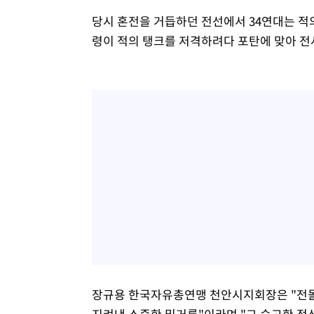
당시 혼전을 거듭하던 전선에서 34연대는 적의
령이 적의 탱크를 저격하려다 포탄에 맞아 전
장규용 한국자유총연맹 천안시지회장은 "전
지켜낸 소중한 밑거름"이라며 "그 숭고한 정