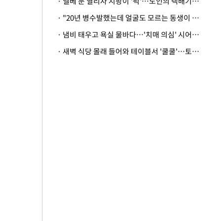
· 엘베 문 열리자 지팡이 '퍽'…노인의 택배기사 폭행 이유
· "20년 병수발했는데 얼굴도 모르는 동생이 유산 절반을"…배다른 형제 상속권 있을까
· 냄비 태우고 욕실 물바다…'치매 의심' 시어머니 검사 권유했다가 '날벼락'
· 새벽 식당 몰래 들어와 테이블서 '쿨쿨'…토사물 남기고 사라진 남성