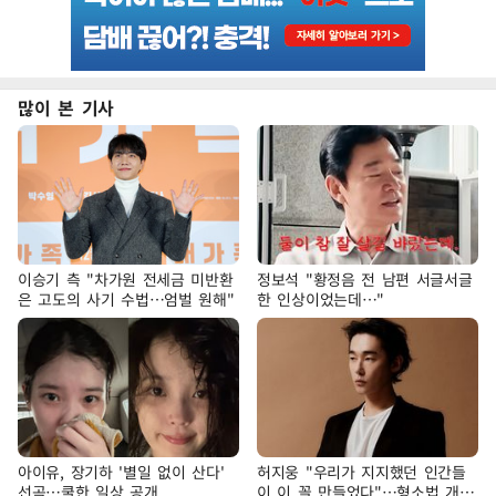
많이 본 기사
이승기 측 "차가원 전세금 미반환
정보석 "황정음 전 남편 서글서글
은 고도의 사기 수법…엄벌 원해"
한 인상이었는데…"
아이유, 장기하 '별일 없이 산다'
허지웅 "우리가 지지했던 인간들
선곡…쿨한 일상 공개
이 이 꼴 만들었다"…형소법 개정