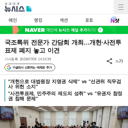
메인
랭킹
섹션
포토
국조특위 전문가 간담회 개최…개헌·사전투
표제 폐지 놓고 이견
기사등록
2026/07/08 14:10:39
가
가
구글에서 선호하는 매체로 추가
"개헌으로 대법원장 지명권 삭제" vs "선관위 직무검
사 위헌 소지"
"사전투표제, 민주주의 제도의 성취" vs "유권자 참정
권 침해 문제"