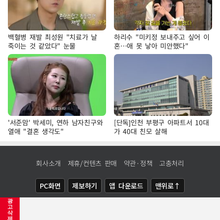
백혈병 재발 최성원 "치료가 날
하리수 "미키정 보내주고 싶어 이
죽이는 것 같았다" 눈물
혼…애 못 낳아 미안했다"
'서준맘' 박세미, 연하 남자친구와
[단독]인천 부평구 아파트서 10대
열애 "결혼 생각도"
가 40대 친모 살해
회사소개
제휴/컨텐츠 판매
약관·정책
고충처리
PC화면
제보하기
앱 다운로드
맨위로↑
광
COPYRIGHTⓒ
NEWSIS
ALL RIGHTS RESERVED.
고
삭
제