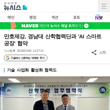
메인
랭킹
섹션
포토
만호제강, 경남대 산학협력단과 'AI 스마트
공장' 협약
기사등록
2026/07/08 14:27:21
가
가
구글에서 선호하는 매체로 추가
기술 사업화 활성화 협력도