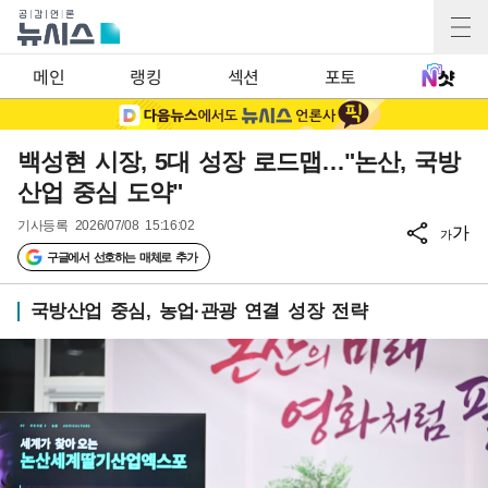
메인
랭킹
섹션
포토
백성현 시장, 5대 성장 로드맵…"논산, 국방
산업 중심 도약"
기사등록
2026/07/08 15:16:02
가
가
구글에서 선호하는 매체로 추가
국방산업 중심, 농업·관광 연결 성장 전략