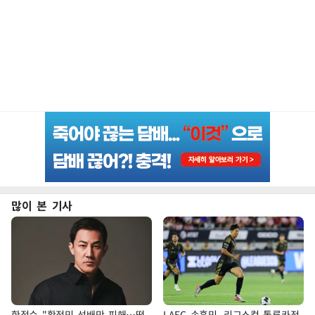
많이 본 기사
한정수 "황정민 선배만 피해…떳
LAFC 손흥민, 리그스컵 톨루카전